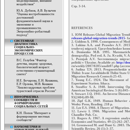
моделирование, внешние
воздействия"
Стр. 3-14.
Ю.А. Дубнов, А.В. Булычев
"Оценка востребованности
достижений
фундаментальной науки в
экономике и
промышленности.
REFERENCES
Энтропийно-робастный
1. IOM Releases Global Migration Trends
подход"
releases-global-migration-trends-2015
- f
СИСТЕМНАЯ
2. Giddens A. 1990. Consequences of Mode
ДИАГНОСТИКА
3. Lukina A.A. and Prasolov A.V. 2015
СОЦИАЛЬНО-
trudovoj migracii. Upravlencheskoe konsu
ЭКОНОМИЧЕСКИХ
4. Denisenko M.B. 1995. Matematiche
ПРОЦЕССОВ
demografija. Pod red. A. Ja. Kvashi, V. 
5. Poznjak A.V. Sovremennaja migraci
В.С. Голубев "Фактор
politiki v Ukraine. Available at:
http://de
детства, индекс здоровья,
ru/weekly/2007/0285/analit07.php (acces
биологический возраст:
6. Judina T.N. 2013. Prognosticheskie
естественно-гуманитарный
Tbilisi: Ivane Javakhishvili Tbilisi State U
синтез"
Migration Research Center.6:25-43.
7. Young E.C. 1924. The Movement of t
И.Е. Бочарова, Е.Н. Кошкина,
Experiment Station. Ithaca.
Е.Р. Орлова, М.В. Кошкин
8. Stouffer S. A. 1940. Intervening Op
"Анализ кадровых проблем
American Sociological Review. 5 (6):845
туристской отрасли России"
9. Stewart J.Q. 1941. An Inverse Distance
ИНФОРМАТИКА
93(2404):89-90.
СООБЩЕСТВ И
10. Zipf G.K. 1949. Human Behavior an
ФОРМИРОВАНИЕ
Wesley Press, Reading. 218 p.
СОЦИАЛЬНЫХ СЕТЕЙ
11. Lee E.S. 1966. A Theory of Migration
12. Lawry I. 1966. Migration and Metr
К.Н. Попов "Интернет и
Chandler Pub. Co.
формирование местных
13. Rogers A. 1967. A regression analys
сообществ"
Economics and Statistics. 49 (2):262–267.
14. Greenwood M. and Hunt G. 2003. The 
НАУКОМЕТРИЯ И
Scientific Review. 26 (1):3–37.
УПРАВЛЕНИЕ НАУКОЙ