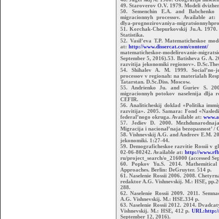
49. Staroverov O.V. 1979. Modeli dvizhen
50. Semenchin E.A. and Babchenko O
migracionnyh processov. Available at: h
dlya-prognozirovaniya-migratsionnyhprot
51. Korchak-Chepurkovskij Ju.A. 1970. I
Statistika.
52. Vasil’eva T.P. Matematicheskoe mode
at:
http://www.dissercat.com/content/
matematicheskoe-modelirovanie-migratsi
September 5, 2016).53. Batisheva G. A. 2
razvitija jekonomiki regionov». D.Sc.The
54. Shihalev A. M. 1999. Social’no-j
processov v regionah: na materialah Resp
Tatarstan. D.Sc.Diss. Moscow.
55. Andrienko Ju. and Guriev S. 200
migracionnyh potokov naselenija dlja r
CEFIR.
56. Analiticheskij doklad «Politika immig
razvitija». 2005. Samara: Fond «Nasledie
federal’nogo okruga. Available at:
www.a
57. Jediev D. 2000. Mezhdunarodnaja 
Migracija i nacional’naja bezopasnost’ / 
58. Vishnevskij A.G. and Andreev E.M. 20
jekonomiki. 1:27-44.
59. Demograficheskoe razvitie Rossii v 
02-06-80242. Available at:
http://www.rfbr
ru/project_search/o_216000 (accessed Se
60. Popkov Yu.S. 2014. Mathemitica
Approaches. Berlin: DeGruyter. 514 p.
61. Naselenie Rossii 2006. 2008. Chetyr
redaktor A.G. Vishnevskij. М.: HSE, pp.2
288.
62. Naselenie Rossii 2009. 2011. Semna
A.G. Vishnevskij. M.: HSE.334 p.
63. Naselenie Rossii 2012. 2014. Dvadcat
Vishnevskij. М.: HSE, 412 p.
URL:http:/
September 12, 2016).