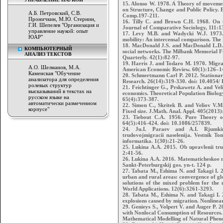
15. Alonso W. 1978. A Theory of movemen
on Structure, Change and Public Policy. 
А.Б. Петровский, С.В.
Comp.197-211.
Проничкин, М.Ю. Стернин,
16. Tilly C. and Brown C.H. 1968. On up
Г.И. Шепелев "Организация и
Journal of Comparative Sociology, 111:1
управление наукой: опыт
17. Levy M.B. and Wadycki W.J. 1973. 
ЮАР"
mobility: An intercensal comparison. The
18. MacDonald J.S. and MacDonald L.D. 
КОМПЬЮТЕРНЫЙ
social networks. The Milbank Memorial 
АНАЛИЗ ТЕКСТОВ
Quarterly. 42(1):82-97.
19. Harris J. and Todaro M. 1970. Migra
А.О. Шелманов, М.А.
American Economic Review. 60(1):126–1
Каменская "Обучение
20. Schmertmann Carl P. 2012. Stationar
анализатора для определения
Research. 26(14):319-330. doi: 10.4054/
ролевых структур
21. Feichtinger G., Prskawetz A. and Vel
высказываний в текстах на
economics. Theoretical Population Biolog
русском языке на
65(4):373-387.
автоматически размеченном
22. Simon C., Skritek B. and Veliov V.M
корпусе"
Fixed size. J.Math. Anal. Appl. 405(2013)
23. Tiebout C.A. 1956. Pure Theory of
64(5):416-424. doi: 10.1086/257839.
24. Ju.I. Paraev and A.I. Rjumkin
trudovojmigracii naselenija. Vestnik Tom
informatika. 1(30):21-26.
25. Lukina A.A. 2015. Ob upravlenii tru
2:41-56.
26. Lukina A.A. 2016. Matematicheskoe 
Sankt-Peterburgskij gos. yn-t. 124 p.
27. Tabata M., Eshima N. and Takagi I. 
urban and rural areas: convergence of gl
solutions of the mixed problem for the 
World Applications. 12(6):3261-3293.
28. Tabata M., Eshima N. and Takagi I.
explosions caused by migration. Nonlinea
29. Genieys S., Volpert V. and Auger P.
with Nonlocal Consumption of Resources.
Mathematical Modelling of Natural Pheno