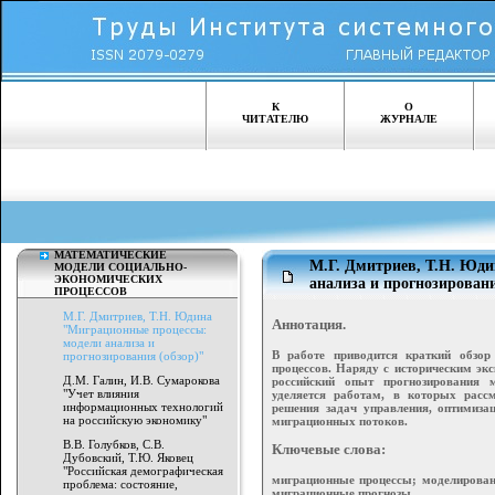
К
О
ЧИТАТЕЛЮ
ЖУРНАЛЕ
МАТЕМАТИЧЕСКИЕ
М.Г. Дмитриев, Т.Н. Юд
МОДЕЛИ СОЦИАЛЬНО-
ЭКОНОМИЧЕСКИХ
анализа и прогнозировани
ПРОЦЕССОВ
М.Г. Дмитриев, Т.Н. Юдина
Аннотация.
"Миграционные процессы:
модели анализа и
В работе приводится краткий обзо
прогнозирования (обзор)"
процессов. Наряду с историческим эк
Д.М. Галин, И.В. Сумарокова
российский опыт прогнозирования 
"Учет влияния
уделяется работам, в которых расс
информационных технологий
решения задач управления, оптимиза
на российскую экономику"
миграционных потоков.
В.В. Голубков, С.В.
Ключевые слова:
Дубовский, Т.Ю. Яковец
"Российская демографическая
миграционные процессы; моделировани
проблема: состояние,
миграционные прогнозы.