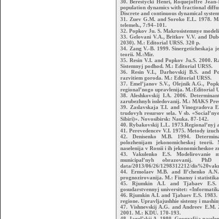
30. Berestycki Henri, Roquejoffre Jean-
population dynamics with fractional diffu
Discrete and continuous dynamical systems
31. Zuev G.M. and Soroko E.L. 1978. Ma
telemeh., 7:94–101.
32. Popkov Ju. S. Makrosistemnye modeli
33. Gelovani V.A., Britkov V.V. and Dubo
2030). M.: Editorial URSS. 320 p.
34. Zang V.-B. 1999. Sinergeticheskaja 
teorii. M.:Mir.
35. Resin V.I. and Popkov Ju.S. 2000. R
Sistemnyj podhod. M.: Editorial URSS.
36. Resin V.I., Darhovskij B.S. and P
razvitiem goroda. M.: Editorial URSS.
37. Emel’janov S.V., Olejnik A.G., Popk
regional’nogo upravlenija. M.:Editorial 
38. Aleshkovskij I.A. 2006. Determinant
zarubezhnyh issledovanij. M.: MAKS Pres
39. Zaslavskaja T.I. and Vinogradova E
trudovyh resursov sela. V sb. «Social’n
Sibiri)». Novosibirsk: Nauka. 87-142.
40. Rybakovskij L.L. 1973.Regional’nyj an
41. Perevedencev V.I. 1975. Metody izuch
42. Denisenko M.B. 1994. Determinan
polozhenijam jekonomicheskoj teorii. 
naselenija v Rossii i ih jekonomicheskoe 
43. Vakulenko E.S. Modelirovanie 
municipal’nyh obrazovanij. PhD
data/2013/06/26/1298312212/dis%20vakul
44. Ermolaev M.B. and Il’chenko A.N.
prognozirovanija. M.: Finansy i statistika
45. Rjumkin A.I. and Tjabaev E.S. 2
gosudarstvennyj universitet: «Informatik
46. Rjumkin A.I. and Tjabaev E.S. 1983
regione. Upravljajushhie sistemy i mashin
47. Vishnevskij A.G. and Andreev E.M. 2
2001. M.: KDU. 170-193.
48. Jagel’skij A. 1980. Geografija naselen