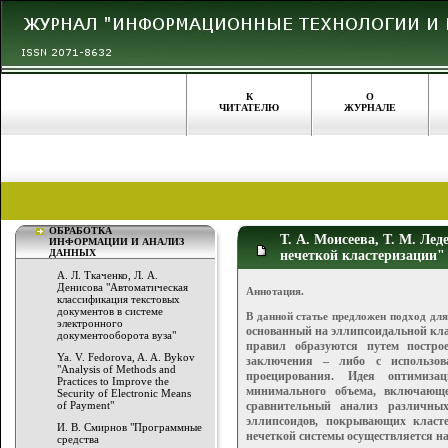
К
О
ЧИТАТЕЛЮ
ЖУРНАЛЕ
ОБРАБОТКА
Т. А. Моисеева, Т. М. Ле
ИНФОРМАЦИИ И АНАЛИЗ
ДАННЫХ
нечеткой кластеризации"
А. Л. Ткаченко, Л. А.
Денисова "Автоматическая
Аннотация.
классификация текстовых
документов в системе
В данной статье предложен подход дл
электронного
основанный на эллипсоидальной кл
документооборота вуза"
правил образуются путем постро
Ya. V. Fedorova, A. A. Bykov
заключения
– либо с использов
"Analysis of Methods and
проецирования. Идея оптимиза
ц
Practices to Improve the
минимального объема, включающ
Security of Electronic Means
of Payment"
сравнительный анализ различны
эллипсоидов, покрывающих клас
И. В. Смирнов "Программные
нечеткой системы осуществляется н
средства