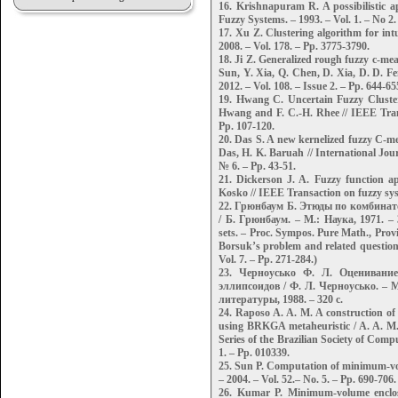
16. Krishnapuram R. A possibilistic a
Fuzzy Systems. – 1993. – Vol. 1. – No 2.
17. Xu Z. Clustering algorithm for intui
2008. – Vol. 178. – Pp. 3775-3790.
18. Ji Z. Generalized rough fuzzy c-me
Sun, Y. Xia, Q. Chen, D. Xia, D. D. F
2012. – Vol. 108. – Issue 2. – Pp. 644-65
19. Hwang C. Uncertain Fuzzy Cluste
Hwang and F. C.-H. Rhee // IEEE Trans
Pp. 107-120.
20. Das S. A new kernelized fuzzy C-m
Das, H. K. Baruah // International Jour
№ 6. – Pp. 43-51.
21. Dickerson J. A. Fuzzy function ap
Kosko // IEEE Transaction on fuzzy syst
22. Грюнбаум Б. Этюды по комбинато
/ Б. Грюнбаум. – М.: Наука, 1971. –
sets. – Proc. Sympos. Pure Math., Prov
Borsuk’s problem and related question
Vol. 7. – Pp. 271-284.)
23. Черноусько Ф. Л. Оценивание
эллипсоидов / Ф. Л. Черноусько. –
литературы, 1988. – 320 с.
24. Raposo A. A. M. A construction of
using BRKGA metaheuristic / A. A. M. 
Series of the Brazilian Society of Comp
1. – Pp. 010339.
25. Sun P. Computation of minimum-volu
– 2004. – Vol. 52.– No. 5. – Pp. 690-706.
26. Kumar P. Minimum-volume enclosin