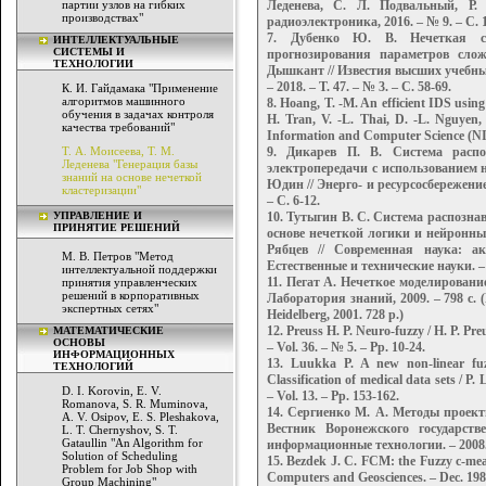
партии узлов на гибких
Леденева, С. Л. Подвальный, Р.
производствах"
радиоэлектроника, 2016. – № 9. – С. 1
7. Дубенко Ю. В. Нечеткая си
ИНТЕЛЛЕКТУАЛЬНЫЕ
СИСТЕМЫ И
прогнозирования параметров сло
ТЕХНОЛОГИИ
Дышкант // Известия высших учебны
– 2018. – Т. 47. – № 3. – С. 58-69.
К. И. Гайдамака "Применение
алгоритмов машинного
8. Hoang, T. -M. An efficient IDS usin
обучения в задачах контроля
H. Tran, V. -L. Thai, D. -L. Nguye
качества требований"
Information and Computer Science (NIC
Т. А. Моисеева, Т. М.
9. Дикарев П. В. Система расп
Леденева "Генерация базы
электропередачи с использованием н
знаний на основе нечеткой
Юдин // Энерго- и ресурсосбережение
кластеризации"
– С. 6-12.
УПРАВЛЕНИЕ И
10. Тутыгин В. С. Система распозна
ПРИНЯТИЕ РЕШЕНИЙ
основе нечеткой логики и нейронных 
Рябцев // Современная наука: а
М. В. Петров "Метод
Естественные и технические науки. – 2
интеллектуальной поддержки
11. Пегат А. Нечеткое моделирование
принятия управленческих
решений в корпоративных
Лаборатория знаний, 2009. – 798 с. (P
экспертных сетях"
Heidelberg, 2001. 728 p.)
12. Preuss H. P. Neuro-fuzzy / H. P. Pre
МАТЕМАТИЧЕСКИЕ
ОСНОВЫ
– Vol. 36. – № 5. – Pp. 10-24.
ИНФОРМАЦИОННЫХ
13. Luukka P. A new non-linear fuzz
ТЕХНОЛОГИЙ
Classification of medical data sets / P
D. I. Korovin, E. V.
– Vol. 13. – Pp. 153-162.
Romanova, S. R. Muminova,
14. Сергиенко М. А. Методы проект
A. V. Osipov, E. S. Pleshakova,
Вестник Воронежского государств
L. Т. Chernyshov, S. T.
Gataullin "An Algorithm for
информационные технологии. – 2008. 
Solution of Scheduling
15. Bezdek J. C. FCM: the Fuzzy c-means
Problem for Job Shop with
Computers and Geosciences. – Dec. 1984.
Group Machining"