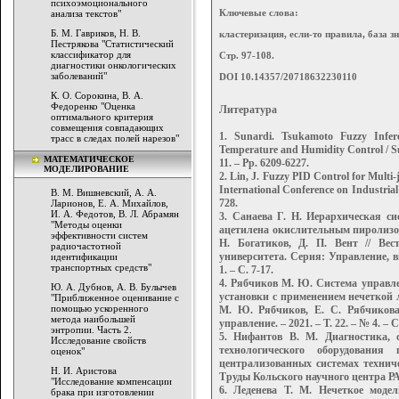
психоэмоционального
Ключевые слова:
анализа текстов"
Б. М. Гавриков, Н. В.
кластеризация, если-то правила, база з
Пестрякова "Статистический
классификатор для
Стр. 97-108.
диагностики онкологических
заболеваний"
DOI 10.14357/20718632230110
К. О. Сорокина, В. А.
Федоренко "Оценка
Литература
оптимального критерия
совмещения совпадающих
1. Sunardi. Tsukamoto Fuzzy Infe
трасс в следах полей нарезов"
Temperature and Humidity Control / Sun
МАТЕМАТИЧЕСКОЕ
11. – Pp. 6209-6227.
МОДЕЛИРОВАНИЕ
2. Lin, J. Fuzzy PID Control for Multi-
International Conference on Industrial 
В. М. Вишневский, А. А.
728.
Ларионов, Е. А. Михайлов,
И. А. Федотов, В. Л. Абрамян
3. Санаева Г. Н. Иерархическая с
"Методы оценки
ацетилена окислительным пиролизом 
эффективности систем
Н. Богатиков, Д. П. Вент // Вест
радиочастотной
университета. Серия: Управление, 
идентификации
транспортных средств"
1. – С. 7-17.
4. Рябчиков М. Ю. Система управл
Ю. А. Дубнов, А. В. Булычев
установки с применением нечеткой
"Приближенное оценивание с
помощью ускоренного
М. Ю. Рябчиков, Е. С. Рябчикова
метода наибольшей
управление. – 2021. – Т. 22. – № 4. – С
энтропии. Часть 2.
5. Нифантов В. М. Диагностика, 
Исследование свойств
технологического оборудовани
оценок"
централизованных системах технич
Н. И. Аристова
Труды Кольского научного центра РАН. 
"Исследование компенсации
6. Леденева Т. М. Нечеткое моде
брака при изготовлении