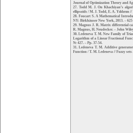
Journal of Optimization Theory and Appl
27. Todd M. J. On Khachiyan’s algor
ellipsoids / M. J. Todd, E. A. Yıldırım /
28. Foucart S. A Mathematical Introdu
NY: Birkhäuser New York, 2013. – 625
29. Magnus J. R. Matrix differential cal
R. Magnus, H. Neudecker. – John Wiley
30. Ledeneva T. M. New Family of Tria
Logarithm of a Linear Fractional Funct
№ 427. – Pp. 37-54.
31. Ledeneva T. M. Additive generator
Function / T. M. Ledeneva // Fuzzy sets