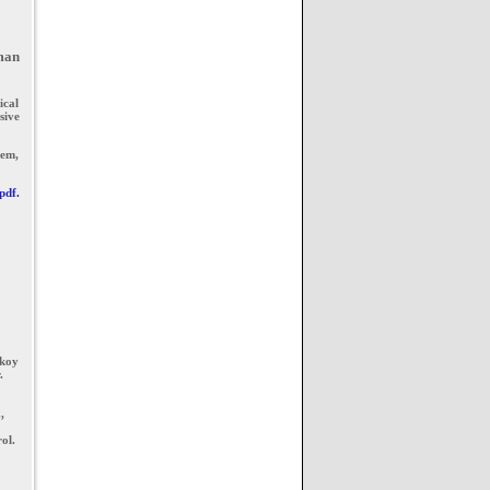
man
ical
sive
tem,
pdf.
:
skoy
.
,
rol.