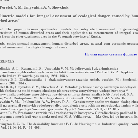
 Perelet, V. M. Umyvakin, A. V. Shevchuk
limetric models for integral assessment of ecological danger caused by hu
rbed areas"
ct.
The paper discusses qualimetric models for integrated assessment of geoecolog
cteristics of human disturbed areas and their application to measurement of integral ero
 from the river catchment area in the Voronezh province of Russia.
rds:
environmental management, human disturbed areas, natural cum economic geosys
ated assessment of ecological danger of areas.
Полная версия статьи в формате 
RENCES
linskiy A. I., Russman I. B., Umyvakin V. M. Modelirovanie i algoritmizatsiya
ormalizovannykh zadach vybora nailuchshikh variantov sistem / Pod red. Ya. Z. Tsypkina.
zh: Izd-vo Voronezh. gos. un-ta, 1991. 168 s.
churov B. I. Ekodiagnostika i sbalansirovannoe razvitie: ucheb. posobie. M.; Smolensk
enta, 2003. 384 s.
elet R. A., Umyvakin V. M., Shevchuk A. V. Metodologicheskie osnovy sozdaniya modelnykh
h obektov na stadii strategicheskogo planirovaniya ustoychivogo vodopolzovaniya //
nyy analiz problemy ustoychivogo razvitiya: tr. In-ta sistem. analiza RAN / Pod red. S. A.
a, Yu. A. Rostopshina. M.: Knizhnyy dom «Librokom»/URSS, 2009. T. 42. S. 78–102.
yvakin V. M., Pakhmelkin A. V., Ivanov D. A. Geosistemnyy analiz erozionno-ekologiche
sii na territorii rechnykh vodosborov dlya upravleniya ustoychivym prirodopolzovaniem // Tr
-issled. in-ta geologii Voronezh. gos. un-ta. Vyp. 67. Voronezh: VGU, 2012. 81 s.
rton R. Ye. Erozionnoe razvitie rek i vodosbornykh basseynov. Gidrofizicheskiy podkhod k
estvennoy morfologii /per. s angl.; pod red. M. A. Velikanova. — M.: Gos. izd-vo inostran. lit.
158 s.
rington E. C. Jr. The desirability function / E. C. Jr. Harrington // Industrial quality cont
Vol. 21. № 10. P. 494–498.