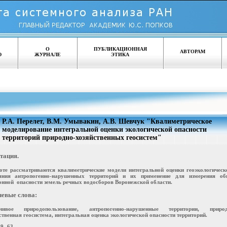
О
ПУБЛИКАЦИОННАЯ
АВТОРАМ
Ю
ЖУРНАЛЕ
ЭТИКА
Р.А. Перелет, В.М. Умывакин, А.В. Шевчук "Квалиметрическое
моделирование интегральной оценки экологической опасности
территорий природно-хозяйственных геосистем"
тация.
оте рассматриваются квалиметрические модели интегральной оценки геоэкологичес
ояния антропогенно-нарушенных территорий и их применение для измерения об
онной опасности земель речных водосборов Воронежской области.
евые слова:
йчивое природопользование, антропогенно-нарушенные территории, природ
ственная геосистема, интегральная оценка экологической опасности территорий.
9- 63.