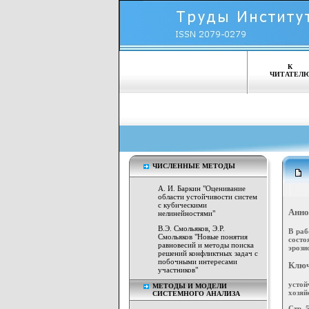
К
ЧИТАТЕЛ
ЧИСЛЕННЫЕ МЕТОДЫ
А. И. Баркин "Оценивание
области устойчивости систем
с кубическими
Анно
нелинейностями"
В.Э. Смольяков, Э.Р.
В раб
Смольяков "Новые понятия
сост
равновесий и методы поиска
эрози
решений конфликтных задач с
побочными интересами
Ключ
участников"
усто
МЕТОДЫ И МОДЕЛИ
хозяй
СИСТЕМНОГО АНАЛИЗА
Стр. 5