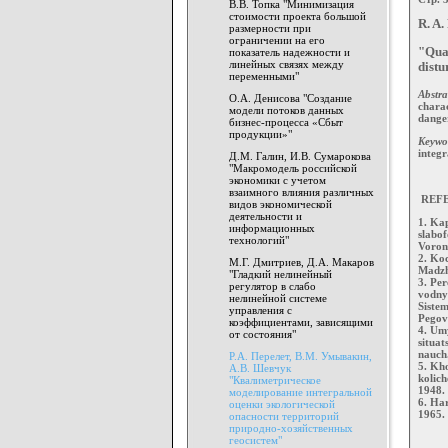
В.В. Топка "Минимизация
стоимости проекта большой
R. A.
размерности при
ограничении на его
"Qua
показатель надежности и
линейных связях между
distu
переменными"
Abstra
О.А. Денисова "Создание
chara
модели потоков данных
danger
бизнес-процесса «Сбыт
продукции»"
Keywo
integr
Д.М. Галин, И.В. Сумарокова
"Макромодель российской
экономики с учетом
взаимного влияния различных
REFE
видов экономической
деятельности и
1. Kap
информационных
slabof
технологий"
Vorone
2. Ko
М.Г. Дмитриев, Д.А. Макаров
Madzh
"Гладкий нелинейный
3. Per
регулятор в слабо
vodnyk
нелинейной системе
Sistem
управления с
Pegov
коэффициентами, зависящими
4. Um
от состояния"
situat
nauch.
Р.А. Перелет, В.М. Умывакин,
5. Kho
А.В. Шевчук
kolich
"Квалиметрическое
1948. 
моделирование интегральной
6. Har
оценки экологической
1965. 
опасности территорий
природно-хозяйственных
геосистем"