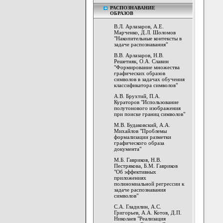
РАСПОЗНАВАНИЕ
ОБРАЗОВ
В.Л. Арлазаров, А.Е.
Марченко, Д.Л. Шоломов
"Накопительные контексты в
задаче распознавания"
В.В. Арлазаров, Н.В.
Решетняк, О.А. Славин
"Формирование множества
графических образов
символов в задачах обучения
классификатора символов"
А.В. Брухтий, П.А.
Кураторов "Использование
полутонового изображения
при поиске границ символов"
М.В. Будаковский, А.А.
Михайлов "Проблемы
формализации разметки
графического образа
документа"
М.Б. Гавриков, Н.В.
Пестрякова, Б.М. Гавриков
"Об эффективных
приложениях
полиномиальной регрессии к
задаче распознавания
символов"
С.А. Гладилин, А.С.
Григорьев, А.А. Котов, Д.П.
Николаев "Реализация