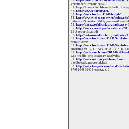
50.
http://weekly.cnews.ru/reviews/new/201
vernut sebe dvuznachnye/
51. http://ﬁnance.bel.biz/articles/ikt i vv
52.
http://www.euklems.net/
53.
http://www.itu.int/ITU-D/ict/ipb/
54.
http://www.webeconomy.ru/index.php
cat=mcat&mcat=208&type=news&newsi
55.
http://data.worldbank.org/indicator/
T
56.
http://www.census.gov/econ/estats/201
2010reportﬁnal.pdf
57.
http://data.worldbank.org/indicator
58.
http://www.itu.int/en/ITU-D/Statistics/
default.aspx
59.
http://www.itu.int/en/ITU-D/Statistic
statistics/2014/ITU Key 2005–2014 ICT d
60.
http://techcrunch.com/2013/07/03/mob
web-traffic-says-strategy-analytics/
61.
http://www.oecd.org/sti/broadband/
oecdbroadbandportal.htm
62.
http://www.keepeek.com/oecd/media/s
9789264086463-en#page10