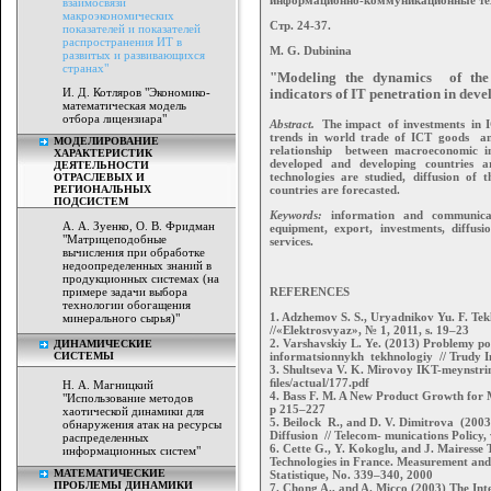
взаимосвязи
макроэкономических
Стр. 24-37.
показателей и показателей
распространения ИТ в
M. G. Dubinina
развитых и развивающихся
странах"
"Modeling the dynamics of the 
И. Д. Котляров "Экономико-
indicators of IT penetration in dev
математическая модель
отбора лицензиара"
Abstract.
The impact of investments in I
trends in world trade of ICT goods an
МОДЕЛИРОВАНИЕ
relationship between macroeconomic in
ХАРАКТЕРИСТИК
developed and developing countries 
ДЕЯТЕЛЬНОСТИ
technologies are studied, diffusion of
ОТРАСЛЕВЫХ И
РЕГИОНАЛЬНЫХ
countries are forecasted.
ПОДСИСТЕМ
Keywords:
information and communicati
А. А. Зуенко, О. В. Фридман
equipment, export, investments, diffusi
"Матрицеподобные
services.
вычисления при обработке
недоопределенных знаний в
продукционных системах (на
примере задачи выбора
REFERENCES
технологии обогащения
1. Adzhemov S. S., Uryadnikov Yu. F. Tek
минерального сырья)"
//«Elektrosvyaz», № 1, 2011, s. 19–23
2. Varshavskiy L. Ye. (2013) Problemy po
ДИНАМИЧЕСКИЕ
СИСТЕМЫ
informatsionnykh tekhnologiy // Trudy In
3. Shultseva V. K. Mirovoy IKT-meynstri
ﬁles/actual/177.pdf
Н. А. Магницкий
4. Bass F. M. A New Product Growth for
"Использование методов
p 215–227
хаотической динамики для
5. Beilock R., and D. V. Dimitrova (200
обнаружения атак на ресурсы
Diffusion // Telecom- munications Policy,
распределенных
6. Cette G., Y. Kokoglu, and J. Mairesse
информационных систем"
Technologies in France. Measurement and
МАТЕМАТИЧЕСКИЕ
Statistique, No. 339–340, 2000
ПРОБЛЕМЫ ДИНАМИКИ
7. Chong A., and A. Micco (2003) The Inte