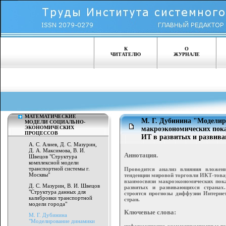
К
О
ЧИТАТЕЛЮ
ЖУРНАЛЕ
МАТЕМАТИЧЕСКИЕ
М. Г. Дубинина "Модели
МОДЕЛИ СОЦИАЛЬНО-
ЭКОНОМИЧЕСКИХ
макроэкономических пока
ПРОЦЕССОВ
ИТ в развитых и развив
А. С. Алиев, Д. С. Мазурин,
Д. А. Максимова, В. И.
Аннотация.
Швецов "Структура
комплексной модели
транспортной системы г.
Проводится анализ влияния вложен
Москвы"
тенденции мировой торговли ИКТ-това
взаимосвязи макроэкономических пока
Д. С. Мазурин, В. И. Швецов
развитых и развивающихся странах.
"Структура данных для
строятся прогнозы диффузии Интерне
калибровки транспортной
стран.
модели города"
Ключевые слова:
М. Г. Дубинина
"Моделирование динамики
информационно-коммуникационные техн