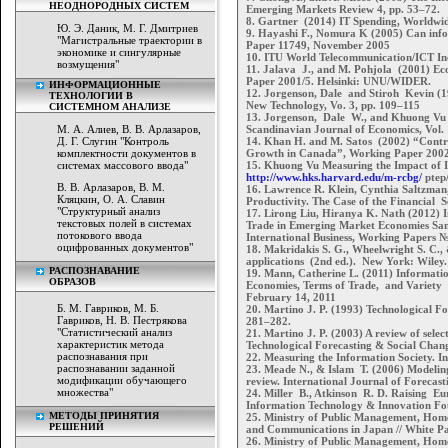
НЕОДНОРОДНЫХ СИСТЕМ
Emerging Markets Review 4, pp. 53–72.
8. Gartner (2014) IT Spending, Worldwi
Ю. Э. Даник, М. Г. Дмитриев
9. Hayashi F., Nomura K (2005) Can in
"Магистральные траектории в
Paper 11749, November 2005
экономике и сингулярные
10. ITU World Telecommunication/ICT In
возмущения"
11. Jalava J., and M. Pohjola (2001) E
Paper 2001/5. Helsinki: UNU/WIDER.
ИНФОРМАЦИОННЫЕ
12. Jorgenson, Dale and Stiroh Kevin (
ТЕХНОЛОГИИ В
New Technology, Vo. 3, pp. 109–115
СИСТЕМНОМ АНАЛИЗЕ
13. Jorgenson, Dale W., and Khuong Vu 
М. А. Алиев, В. В. Арлазаров,
Scandinavian Journal of Economics, Vol. 
Д. Г. Слугин "Контроль
14. Khan H. and M. Satos (2002) “Contr
комплектности документов в
Growth in Canada”, Working Paper 2002
системах массового ввода"
15. Khuong Vu Measuring the Impact of 
http://www.hks.harvard.edu/m-rcbg/
ptep
В. В. Арлазаров, В. М.
16. Lawrence R. Klein, Cynthia Saltzman
Кляцкин, О. А. Славин
Productivity. The Case of the Financial S
"Структурный анализ
17. Lirong Liu, Hiranya K. Nath (2012)
текстовых полей в системах
Trade in Emerging Market Economies Sam
потокового ввода
International Business, Working Papers 
оцифрованных документов"
18. Makridakis S. G., Wheelwright S. C.
applications (2nd ed.). New York: Wiley.
РАСПОЗНАВАНИЕ
19. Mann, Catherine L. (2011) Informatio
ОБРАЗОВ
Economies, Terms of Trade, and Variety /
February 14, 2011
Б. М. Гавриков, М. Б.
20. Martino J. P. (1993) Technological F
Гавриков, Н. В. Пестрякова
281–282.
"Статистический анализ
21. Martino J. P. (2003) A review of selec
характеристик метода
Technological Forecasting & Social Chang
распознавания при
22. Measuring the Information Society. I
распознавании заданной
23. Meade N., & Islam T. (2006) Modeling
модификации обучающего
review. International Journal of Forecast
множества"
24. Miller B., Atkinson R. D. Raising E
Information Technology & Innovation Fo
МЕТОДЫ ПРИНЯТИЯ
25. Ministry of Public Management, Home
РЕШЕНИЙ
and Communications in Japan // White P
26. Ministry of Public Management, Home