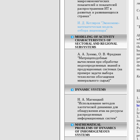
макроэкономических
ли
показателей и показателей
распространения ИТ в
Ст
развитых и развивающихся
странах"
I.
И. Д. Котляров "Экономико-
математическая модель
"
отбора лицензиара"
Ab
MODELING OF ACTIVITY
wh
CHARACTERISTICS OF
re
SECTORAL AND REGIONAL
th
SUBSYSTEMS
hy
А. А. Зуенко, О. В. Фридман
in
"Матрицеподобные
pr
вычисления при обработке
in
недоопределенных знаний в
de
продукционных системах (на
ma
примере задачи выбора
Ke
технологии обогащения
минерального сырья)"
DYNAMIC SYSTEMS
R
1.
Н. А. Магницкий
kh
"Использование методов
ht
хаотической динамики для
2.
обнаружения атак на ресурсы
Iz
распределенных
3.
информационных систем"
in
4.
MATHEMATICAL
Po
PROBLEMS OF DYNAMICS
OF INHOMOGENEOUS
5.
SYSTEMS
pr
1.