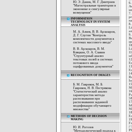
Ю. Э. Даник, М. Г. Дмитриев
6.
"Магистральные траектории в
Av
экономике и сингулярные
un
возмущения"
7.
pr
INFORMATION
na
TECHNOLOGY IN SYSTEM
8.
ANALYSIS
Li
an
М. А. Алиев, В. В. Арлазаров,
9.
Д. Г. Слугин "Контроль
Bu
комплектности документов в
qu
системах массового ввода"
10
В. В. Арлазаров, В. М.
Li
Кляцкин, О. А. Славин
11
"Структурный анализ
se
текстовых полей в системах
12
потокового ввода
En
оцифрованных документов"
13
Ec
14
RECOGNITION OF IMAGES
Ro
Is
15
Б. М. Гавриков, М. Б.
Mo
Гавриков, Н. В. Пестрякова
16
"Статистический анализ
Pa
характеристик метода
5
распознавания при
17
распознавании заданной
Id
модификации обучающего
Ma
множества"
18
Ec
METHODS OF DECISION
MAKING
19
Fo
//
Ю. И. Рогозов
Ph
"Методологический подход к