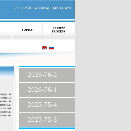
REVIEW
TOPICS
PROCESS
2026-76-2
2026-76-1
зиара в
оварным
дство и
2025-75-4
нзиара.
стиций
налога.
ировать
2025-75-3