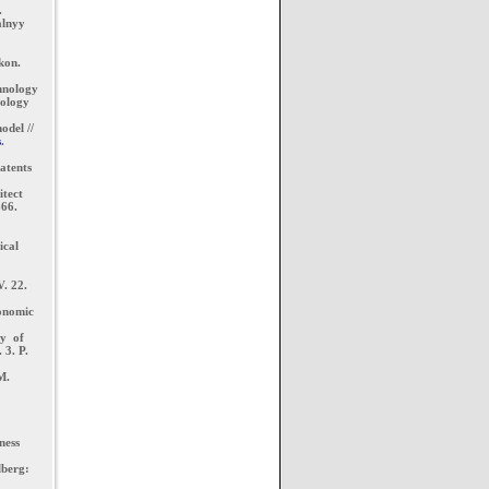
.
alnyy
kon.
hnology
nology
odel //
s
.
atents
itect
666.
ical
. 22.
conomic
ty of
 3. P.
M.
ness
lberg: