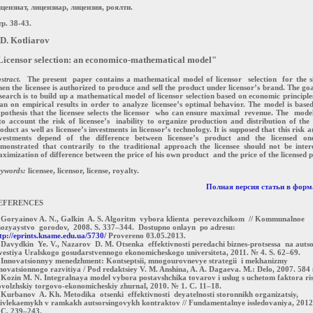
цензиат, лицензиар, лицензия, роялти.
р. 38-43.
 D. Kotliarov
Licensor selection: an economico-mathematical model"
stract.
The present paper contains a mathematical model of licensor selection for the s
en the licensee is authorized to produce and sell the product under licensor’s brand. The goa
search is to build up a mathematical model of licensor selection based on economic principle
an on empirical results in order to analyze licensee’s optimal behavior. The model is base
pothesis that the licensee selects the licensor who can ensure maximal revenue. The mod
to account the risk of licensee’s inability to organize production and distribution of the 
oduct as well as licensee’s investments in licensor’s technology. It is supposed that this risk a
vestments depend of the difference between licensee’s product and the licensed one
monstrated that contrarily to the traditional approach the licensee should not be inter
ximization of difference between the price of his own product and the price of the licensed 
ywords:
licensee, licensor, license, royalty.
Полная версия статьи в форма
EFERENCES
 Goryainov A. N., Galkin A. S. Algoritm vybora klienta perevozchikom // Kommunalnoe
ozyaystvo gorodov, 2008. S. 337–344. Dostupno onlayn po adresu:
tp://eprints.kname.edu.ua/5730/
Provereno 03.05.2013.
 Davydkin Ye. V., Nazarov D. M. Otsenka effektivnosti peredachi biznes-protsessa na autso
vestiya Uralskogo gosudarstvennogo ekonomicheskogo universiteta, 2011. № 4. S. 62–69.
 Innovatsionnyy menedzhment: Kontseptsii, mnogourovnevye strategii i mekhanizmy
novatsionnogo razvitiya / Pod redaktsiey V. M. Anshina, A. A. Dagaeva. M.: Delo, 2007. 584 
 Kozin M. N. Integralnaya model vybora postavshchika tovarov i uslug s uchetom faktora ris
volzhskiy torgovo-ekonomicheskiy zhurnal, 2010. № 1. C. 11–18.
 Kurbanov A. Kh. Metodika otsenki effektivnosti deyatelnosti storonnikh organizatsiy,
ivlekaemykh v ramkakh autsorsingovykh kontraktov // Fundamentalnye issledovaniya, 201
 C. 239–243.