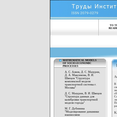
TO T
READ
MATHEMATICAL MODELS
OF SOCIO-ECONOMIC
PROCESSES
А. С. Алиев, Д. С. Мазурин,
Д. А. Максимова, В. И.
А
Швецов "Структура
комплексной модели
В
транспортной системы г.
с
Москвы"
з
с
Д. С. Мазурин, В. И. Швецов
С
"Структура данных для
л
калибровки транспортной
П
модели города"
р
М. Г. Дубинина
"Моделирование динамики
К
взаимосвязи