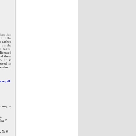
ituation
l of the
s rather
d on the
el takes
licensed
nd these
. It is
ested in
product.
те pdf.
rsing //
s.
ka //
2. № 6–