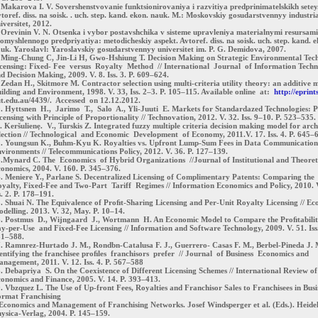
 Makarova I. V. Sovershenstvovanie funktsionirovaniya i razvitiya predprinimatelskikh setey
toref. diss. na soisk. . uch. step. kand. ekon. nauk. M.: Moskovskiy gosudarstvennyy industri
iversitet, 2012.
 Orevinin V. N. Otsenka i vybor postavshchika v sisteme upravleniya materialnymi resursami
omyshlennogo predpriyatiya: metodicheskiy aspekt. Avtoref. diss. na soisk. uch. step. kand. e
uk. Yaroslavl: Yaroslavskiy gosudarstvennyy universitet im. P. G. Demidova, 2007.
 Ming-Chung C, Jin-Li H, Gwo-Hshiung T. Decision Making on Strategic Environmental Tec
censing: Fixed- Fee versus Royalty Method // International Journal of Information Tech
d Decision Making, 2009. V. 8. Iss. 3. P. 609–624.
 Zedan H., Skitmore M. Contractor selection using multi-criteria utility theory: an additive m
ilding and Environment, 1998. V. 33, Iss. 2–3. P. 105–115. Available online at:
http://eprint
t.edu.au/4439/. Accessed on 12.12.2012.
. Hyttsnen H., Jarimo T., Salo A., Yli-Juuti E. Markets for Standardazed Technologies: P
censing with Principle of Proportionality // Technovation, 2012. V. 32. Iss. 9–10. P. 523–535.
. Keršulienẹ. V., Turskis Z. Integrated fuzzy multiple criteria decision making model for arch
lection // Technological and Economic Development of Economy, 2011.V. 17. Iss. 4. P. 645–
. Youngsun K., Buhm-Kyu K. Royalties vs. Upfront Lump-Sum Fees in Data Communication
vironments // Telecommunications Policy, 2012. V. 36. P. 127–139.
.Mynard C. The Economics of Hybrid Organizations //Journal of Institutional and Theoret
onomics, 2004. V. 160. P. 345–376.
. Meniere Y., Parlane S. Decentralized Licensing of Complimentary Patents: Comparing the
yalty, Fixed-Fee and Two-Part Tariff Regimes // Information Economics and Policy, 2010. V
s. 2. P. 178–191.
. Shuai N. The Equivalence of Proﬁt-Sharing Licensing and Per-Unit Royalty Licensing // E
delling. 2013. V. 32, May. P. 10–14.
. Postmus D., Wijngaard J., Wortmann H. An Economic Model to Compare the Proﬁtabili
y-per-Use and Fixed-Fee Licensing // Information and Software Technology, 2009. V. 51. Iss.
81–588.
. Ramnrez-Hurtado J. M., Rondbn-Catalusa F. J., Guerrero- Casas F. M., Berbel-Pineda J. 
entifying the franchisee proﬁles franchisors prefer // Journal of Business Economics and
nagement, 2011. V. 12. Iss. 4. P. 567–588
. Debapriya S. On the Coexistence of Different Licensing Schemes // International Review of
onomics and Finance, 2005. V. 14. P. 393–413.
. Vbzquez L. The Use of Up-front Fees, Royalties and Franchisor Sales to Franchisees in Busi
rmat Franchising
 Economics and Management of Franchising Networks. Josef Windsperger et al. (Eds.). Heide
ysica-Verlag, 2004. P. 145–159.