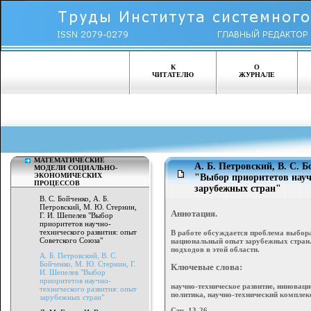
К
О
ЧИТАТЕЛЮ
ЖУРНАЛЕ
МАТЕМАТИЧЕСКИЕ
А. Б. Петровский, В. С. 
МОДЕЛИ СОЦИАЛЬНО-
ЭКОНОМИЧЕСКИХ
"Выбор приоритетов науч
ПРОЦЕССОВ
зарубежных стран"
В. С. Бойченко, А. Б.
Петровский, М. Ю. Стернин,
Аннотация.
Г. И. Шепелев "Выбор
приоритетов научно-
технического развития: опыт
В работе обсуждается проблема выбора
Советского Союза"
национальный опыт зарубежных стран
подходов в этой области.
А. Б. Петровский, В. С.
Бойченко, М. Ю. Стернин, Г.
Ключевые слова:
И. Шепелев "Выбор
приоритетов научно-
научно-техническое развитие, инноваци
технического развития: опыт
политика, научно-технический комплек
зарубежных стран"
Стр. 13-26.