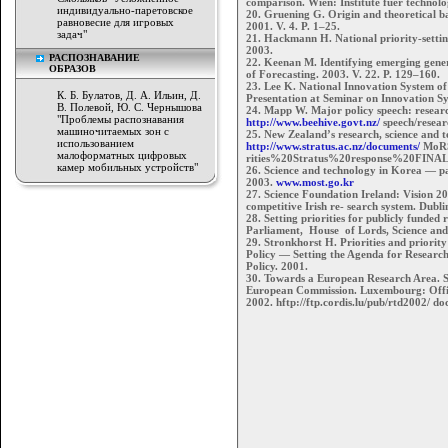
comparison. Wien: Institute fuer technolog
индивидуально-паретовское
20. Gruening G. Origin and theoretical b
равновесие для игровых
2001. V. 4. P. 1–25.
задач"
21. Hackmann H. National priority-settin
2003.
РАСПОЗНАВАНИЕ
22. Keenan M. Identifying emerging generic
ОБРАЗОВ
of Forecasting. 2003. V. 22. P. 129–160.
23. Lee K. National Innovation System of
К. Б. Булатов, Д. А. Ильин, Д.
Presentation at Seminar on Innovation Sy
В. Полевой, Ю. С. Чернышова
24. Mapp W. Major policy speech: research
"Проблемы распознавания
http://www.beehive.govt.nz/
speech/resear
машиночитаемых зон с
25. New Zealand’s research, science and t
использованием
http://www.stratus.ac.nz/documents/
MoRS
малоформатных цифровых
rities%20Stratus%20response%20FINAL
камер мобильных устройств"
26. Science and technology in Korea — pas
2003.
www.most.go.kr
27. Science Foundation Ireland: Vision 2
competitive Irish re- search system. Dubli
28. Setting priorities for publicly funde
Parliament, House of Lords, Science an
29. Stronkhorst H. Priorities and priorit
Policy — Setting the Agenda for Research
Policy. 2001.
30. Towards a European Research Area. S
European Commission. Luxembourg: Office
2002. hftp://ftp.cordis.lu/pub/rtd2002/ d