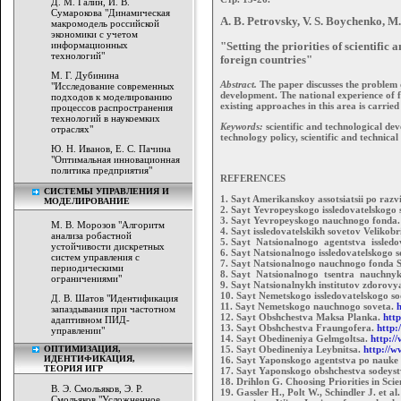
Д. М. Галин, И. В.
Сумарокова "Динамическая
A. B. Petrovsky, V. S. Boychenko, M.
макромодель российской
экономики с учетом
информационных
"Setting the priorities of scientific
технологий"
foreign countries"
М. Г. Дубинина
Abstract.
The paper discusses the problem of
"Исследование современных
development. The national experience of f
подходов к моделированию
existing approaches in this area is carried
процессов распространения
технологий в наукоемких
Keywords:
scientific and technological dev
отраслях"
technology policy, scientific and technica
Ю. Н. Иванов, Е. С. Пачина
"Оптимальная инновационная
политика предприятия"
REFERENCES
СИСТЕМЫ УПРАВЛЕНИЯ И
1. Sayt Amerikanskoy assotsiatsii po razv
МОДЕЛИРОВАНИЕ
2. Sayt Yevropeyskogo issledovatelskogo 
3. Sayt Yevropeyskogo nauchnogo fonda
М. В. Морозов "Алгоритм
4. Sayt issledovatelskikh sovetov Velikobr
анализа робастной
5. Sayt Natsionalnogo agentstva issledo
устойчивости дискретных
6. Sayt Natsionalnogo issledovatelskogo
систем управления с
7. Sayt Natsionalnogo nauchnogo fonda
периодическими
8. Sayt Natsionalnogo tsentra nauchnykh
ограничениями"
9. Sayt Natsionalnykh institutov zdorov
10. Sayt Nemetskogo issledovatelskogo s
Д. В. Шатов "Идентификация
11. Sayt Nemetskogo nauchnogo soveta.
запаздывания при частотном
12. Sayt Obshchestva Maksa Planka.
htt
адаптивном ПИД-
13. Sayt Obshchestva Fraungofera.
http:
управлении"
14. Sayt Obedineniya Gelmgoltsa.
http:/
ОПТИМИЗАЦИЯ,
15. Sayt Obedineniya Leybnitsa.
http://w
ИДЕНТИФИКАЦИЯ,
16. Sayt Yaponskogo agentstva po nauke
ТЕОРИЯ ИГР
17. Sayt Yaponskogo obshchestva sodeys
18. Drihlon G. Choosing Priorities in Sc
В. Э. Смольяков, Э. Р.
19. Gassler H., Polt W., Schindler J. et al
Смольяков "Усложненное