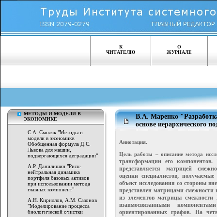
К
О
ЧИТАТЕЛЮ
ЖУРНАЛЕ
МЕТОДЫ И МОДЕЛИ В
В.А. Маренко "Разработк
ЭКОНОМИКЕ
основе иерархического по
С.А. Смоляк "Методы и
модели в экономике.
Аннотация.
Обобщенная формула Д.С.
Львова для машин,
Цель работы – описание метода иссл
подвергающихся деградации"
трансформации его компонентов. 
А.Р. Данилишин "Риск-
представляется матрицей смежн
нейтральная динамика
оценки
специалистов, получаемы
портфеля базовых активов
объект исследо
вания со стороны вн
при использовании метода
главных компонент"
представлен матри
цами смежности 
из элементов матрицы
смежности 
А.Н. Кириллов, А.М. Сазонов
взаимосвязанными компонен
там
"Моделирование процесса
биологической очистки
ориентированных графов. На чет