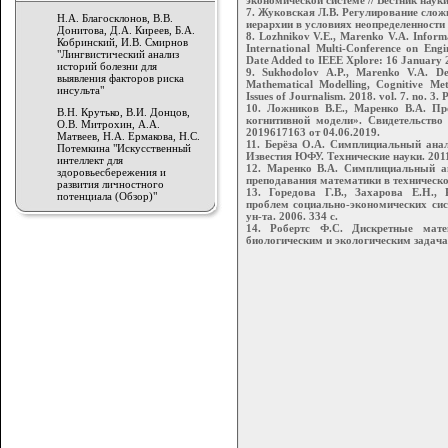
экономической системе // Вестник науки
7. Жуковская Л.В. Регулирование сло
Н.А. Благосклонов, В.В.
иерархии в условиях неопределенности 
Донитова, Д.А. Киреев, Б.А.
8. Lozhnikov V.E., Marenko V.A. Inform
Кобринский, И.В. Смирнов
International Multi-Conference on Eng
"Лингвистический анализ
Date Added to IEEE Xplore: 16 January 
историй болезни для
9. Sukhodolov A.P., Marenko V.A. De
выявления факторов риска
Mathematical Modelling, Cognitive Met
инсульта"
Issues of Journalism. 2018. vol. 7. no. 3. 
10. Ложников В.Е., Маренко В.А. Пр
В.Н. Крутько, В.И. Донцов,
когнитивной модели». Свидетельств
О.В. Митрохин, А.А.
2019617163 от 04.06.2019.
Матвеев, Н.А. Ермакова, Н.С.
11. Берёза О.А. Симплициальный анал
Потемкина "Искусственный
Известия ЮФУ. Технические науки. 2011
интеллект для
12. Маренко В.А. Симплициальный а
здоровьесбережения и
преподавания математики в техническом
развития личностного
13. Горедова Г.В., Захарова Е.Н.,
потенциала (Обзор)"
проблем социально-экономических сис
ун-та. 2006. 334 с.
14. Робертс Ф.С. Дискретные мат
биологическим и экологическим задачам. 