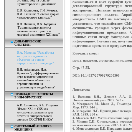
сточных вод на основе
компонентов в виде орграфов тре
шумпетеровской динамики"
детализированной структуры чет
эксперимент. Неявные взаимосвя
Е.В. Кузнецова, Т.И. Жукова,
В.И. Тищенко "Сетевая форма
симплициального анализа. Апро
человеческого капитала"
«воздей
ствие» СМИ на массовую а
установлено, что
«воздействие» СМИ
В.Н. Лившиц, В.А. Кубрина
"Гуманитарные аспекты
активности» граждан
через факт
экономического роста в
информационными продуктами.
мировой экономике XXI века"
неявные связи между факторами 
информации». Результаты, получен
ДИНАМИЧЕСКИЕ
СИСТЕМЫ
подготовки проектов и программ ид
В.А. Маренко "Разработка
Ключевые слова:
метода исследования
объектов на основе
метод, иерархия, структура, имитацио
иерархического подхода"
Стр. 47-55.
В.Н. Афанасьев, Н.А.
Фролова "Дифференциальная
DOI: 10.14357/20790279200306
игра в задаче управления
нелинейным объектом с
ограничениями на
управляющие воздействия"
Литература
ПРИКЛАДНЫЕ АСПЕКТЫ
1. Волкова В.Н., Денисов А.А. О
В ИНФОРМАТИКЕ
Политехнический ун-т. 2005. 520 с.
2. Месарович М., Мако Д., Такахара
А.В. Соловьев, В.А. Тищенко
Мир. 1973. 344 с.
"Языки XSL и CSS как
3. Загоруйко Н.Г. Прикладные методы
конструкторы версии для
РАН. 1999. 260 с.
печати в гипертекстовой
4. Моисеев Н.Н. Математические задачи
системе ООСУБД НИКА"
5. Мишин С.П. Оптимальные иерархии
математические методы. 2007. Т. 43. № 
СИСТЕМНЫЙ АНАЛИЗ В
6. Моностырская Е.Е. Иерархия факто
МЕДИЦИНЕ