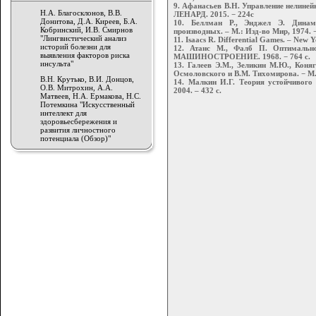
9. Афанасьев В.Н. Управление нелине
Н.А. Благосклонов, В.В.
ЛЕНАРД. 2015. − 224с
Донитова, Д.А. Киреев, Б.А.
10. Беллман Р., Энджел Э. Динам
Кобринский, И.В. Смирнов
производных. – М.: Изд-во Мир, 1974. −
"Лингвистический анализ
11. Isaacs R. Differential Games. – New 
историй болезни для
12. Атанс М., Фалб П. Оптимально
выявления факторов риска
МАШИНОСТРОЕНИЕ. 1968. − 764 с.
инсульта"
13. Галеев Э.М., Зеликин М.Ю., Коня
Осмоловского и В.М. Тихомирова. − М.
В.Н. Крутько, В.И. Донцов,
14. Малкин И.Г. Теория устойчивого 
О.В. Митрохин, А.А.
2004. – 432 с.
Матвеев, Н.А. Ермакова, Н.С.
Потемкина "Искусственный
интеллект для
здоровьесбережения и
развития личностного
потенциала (Обзор)"