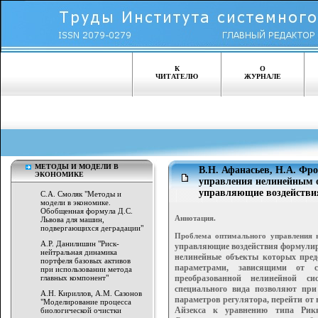
К
О
ЧИТАТЕЛЮ
ЖУРНАЛЕ
МЕТОДЫ И МОДЕЛИ В
В.Н. Афанасьев, Н.А. Фр
ЭКОНОМИКЕ
управления нелинейным 
управляющие воздействи
С.А. Смоляк "Методы и
модели в экономике.
Обобщенная формула Д.С.
Аннотация.
Львова для машин,
подвергающихся деградации"
Проблема оптимального управления 
А.Р. Данилишин "Риск-
управляющие воздействия формулир
нейтральная динамика
нелинейные объекты которых пред
портфеля базовых активов
па
раметрами, зависящими от со
при использовании метода
главных компонент"
преобразованной
нелинейной си
специального вида позволяют пр
А.Н. Кириллов, А.М. Сазонов
параметров регулятора, перейти от 
"Моделирование процесса
Айзекса к уравнению типа Рик
биологической очистки