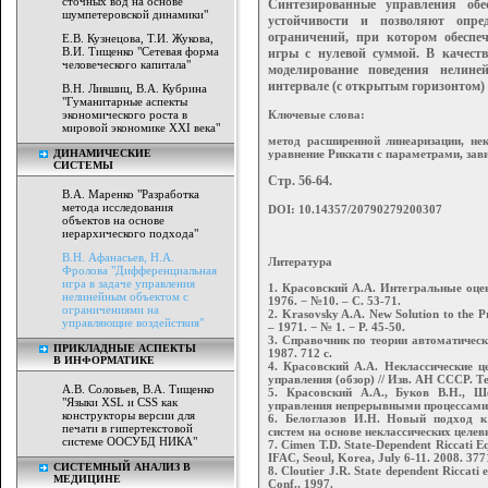
сточных вод на основе
Синтезированные управления об
шумпетеровской динамики"
устойчивости и позволяют опре
ограничений, при котором обеспе
Е.В. Кузнецова, Т.И. Жукова,
В.И. Тищенко "Сетевая форма
игры
с нулевой суммой. В качест
человеческого капитала"
моделирование
поведения нелине
интервале (с открытым гори
зонтом)
В.Н. Лившиц, В.А. Кубрина
"Гуманитарные аспекты
экономического роста в
Ключевые слова:
мировой экономике XXI века"
метод расширенной линеаризации, нек
ДИНАМИЧЕСКИЕ
уравнение Риккати с параметрами, зав
СИСТЕМЫ
Стр. 56-64.
В.А. Маренко "Разработка
метода исследования
DOI: 10.14357/20790279200307
объектов на основе
иерархического подхода"
В.Н. Афанасьев, Н.А.
Литература
Фролова "Дифференциальная
игра в задаче управления
1. Красовский А.А. Интегральные оцен
нелинейным объектом с
1976. − №10. – С. 53-71.
ограничениями на
2. Krasovsky A.A. New Solution to the P
управляющие воздействия"
– 1971. − № 1. − Р. 45-50.
3. Справочник по теории автоматическ
ПРИКЛАДНЫЕ АСПЕКТЫ
1987. 712 с.
В ИНФОРМАТИКЕ
4. Красовский А.А. Неклассические 
управления (обзор) // Изв. АН СССР. Те
А.В. Соловьев, В.А. Тищенко
5. Красовский А.А., Буков В.Н., 
"Языки XSL и CSS как
управления непрерывными процессами. 
конструкторы версии для
6. Белоглазов И.Н. Новый подход 
печати в гипертекстовой
систем на основе неклассических целев
системе ООСУБД НИКА"
7. Cimen T.D. State-Dependent Riccati E
IFAC, Seoul, Korea, July 6-11. 2008. 377
СИСТЕМНЫЙ АНАЛИЗ В
8. Cloutier J.R. State dependent Riccati
МЕДИЦИНЕ
Conf., 1997.