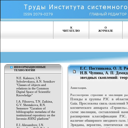
К
О
ЧИТАТЕЛЮ
ЖУРНАЛЕ
ИНФОРМАЦИОННЫЕ
Е.С. Постникова, О. Л. Р
ТЕХНОЛОГИИ
Н.В. Чупина, А. П. Деми
звездных скоплений: теор
N.E. Kalenov, I.N.
Sobolevskaya, A.N. Sotnikov
"Classes of objects and
Аннотация.
relations in the Common
Digital Space of Scientific
Рассмотрено строение и эволюция р
Knowledge"
Плеяды и группы РЗС в области
I.A. Filozova, T.N. Zaikina,
Gaia.
Прослежена связь скоплений
G.V. Shestakova, R.N.
космического
аппарата «Гершель»
Semenov "Curation of
bibliographic metadata of the
схеме эволюции,
составленной нам
institutional repository on the
расширения классификации
РЗС.
Invenio-JOIN2 platform"
наличие обширного звездного гало.
Эридана, вероятно, генетически с
E.I. Alexandrov, I.N.