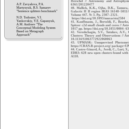
Herschel // Astronomy and Astrophysic
A.P. Zavyalova, P.A.
6361/201220477
Martynyuk, R.S. Samarev
40. Mallick, K.K., Ojha, D.K., Tamura, 
"Sentence splitters benchmark"
Galactic H II region IRAS 16148−5011//
Volume 447. № 3. Pp. 2307–2321.
N.D. Todosiev, V.I.
https://doi.org/10.1093/mnras/stu2584
Yankovskiy, Y.E. Gapanyuk,
41. Kauffmann, J., Bertoldi, F., Bourk
A.M. Andreev "The
Spitzer c2d small clouds and cores // As
Conceptual Modeling System
1017 pp. https://doi.org/10.1051/0004- 
Based on Metagraph
42. Vereshchagin, S.V., Tutukov, A.V.,
Approach"
Clusters: Theory and Observations // A
10.1134/S1063772922060063
43. UPMASK: Unsupervised Photometri
https://CRAN.R-project.org/ package
44. Castro-Ginard, A., Jordi, C., Luri, X.
EDR3: 628 new open clusters found with 
A118.