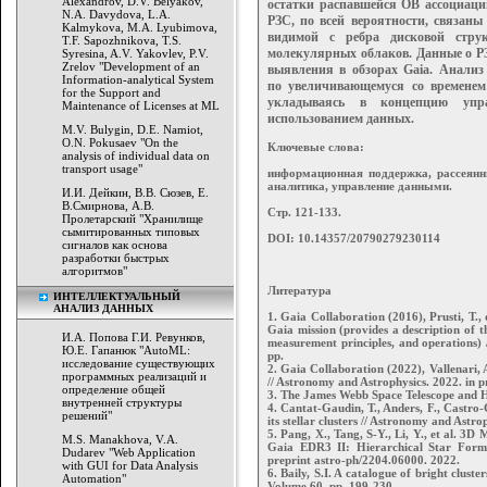
Alexandrov, D.V. Belyakov,
остатки распавшейся ОВ ассоциаци
N.A. Davydova, L.A.
РЗС, по всей вероятности, связа
Kalmykova, M.A. Lyubimova,
видимой с ребра дисковой стру
T.F. Sapozhnikova, T.S.
молекулярных облаков. Данные о Р
Syresina, A.V. Yakovlev, P.V.
Zrelov "Development of an
выявления в обзорах Gaia. Анализ
Information-analytical System
по
увеличивающемуся со времене
for the Support and
укладываясь в
концепцию упр
Maintenance of Licenses at ML
использованием данных.
M.V. Bulygin, D.E. Namiot,
O.N. Pokusaev "On the
Ключевые слова:
analysis of individual data on
transport usage"
информационная поддержка, рассеянн
аналитика, управление данными.
И.И. Дейкин, В.В. Сюзев, Е.
В.Смирнова, А.В.
Стр. 121-133.
Пролетарский "Хранилище
сымитированных типовых
DOI: 10.14357/20790279230114
сигналов как основа
разработки быстрых
алгоритмов"
Литература
ИНТЕЛЛЕКТУАЛЬНЫЙ
АНАЛИЗ ДАННЫХ
1. Gaia Collaboration (2016), Prusti, T., d
Gaia mission (provides a description of t
И.А. Попова Г.И. Ревунков,
measurement principles, and operations)
Ю.Е. Гапанюк "AutoML:
pp.
исследование существующих
2. Gaia Collaboration (2022), Vallenari, 
программных реализаций и
// Astronomy and Astrophysics. 2022. in p
определение общей
3. The James Webb Space Telescope and He
внутренней структуры
4. Cantat-Gaudin, T., Anders, F., Castro-G
решений"
its stellar clusters // Astronomy and Astro
5. Pang, X., Tang, S-Y., Li, Y., et al. 3
M.S. Manakhova, V.A.
Gaia EDR3 II: Hierarchical Star Forma
Dudarev "Web Application
preprint astro-ph/2204.06000. 2022.
with GUI for Data Analysis
6. Baily, S.I. A catalogue of bright clus
Automation"
Volume 60. pp. 199-230.