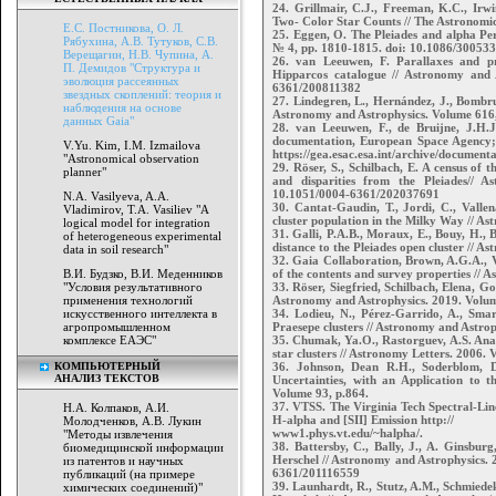
24. Grillmair, C.J., Freeman, K.C., Irwi
Two- Color Star Counts // The Astronomic
Е.С. Постникова, О. Л.
25. Eggen, O. The Pleiades and alpha Per
Рябухина, А.В. Тутуков, С.В.
№ 4, pp. 1810-1815. doi: 10.1086/300533
Верещагин, Н.В. Чупина, А.
26. van Leeuwen, F. Parallaxes and p
П. Демидов "Структура и
Hipparcos catalogue // Astronomy and 
эволюция рассеянных
6361/200811382
звездных скоплений: теория и
27. Lindegren, L., Hernández, J., Bombrun
наблюдения на основе
Astronomy and Astrophysics. Volume 616
данных Gaia"
28. van Leeuwen, F., de Bruijne, J.H.
documentation, European Space Agency;
V.Yu. Kim, I.M. Izmailova
https://gea.esac.esa.int/archive/document
"Astronomical observation
29. Röser, S., Schilbach, E. A census of 
planner"
and disparities from the Pleiades// 
10.1051/0004-6361/202037691
N.A. Vasilyeva, A.A.
30. Cantat-Gaudin, T., Jordi, C., Valle
Vladimirov, T.A. Vasiliev "A
cluster population in the Milky Way // A
logical model for integration
31. Galli, P.A.B., Moraux, E., Bouy, H., B
of heterogeneous experimental
distance to the Pleiades open cluster // 
data in soil research"
32. Gaia Collaboration, Brown, A.G.A., Va
В.И. Будзко, В.И. Меденников
of the contents and survey properties // 
"Условия результативного
33. Röser, Siegfried, Schilbach, Elena, G
применения технологий
Astronomy and Astrophysics. 2019. Volume
искусственного интеллекта в
34. Lodieu, N., Pérez-Garrido, A., Smar
агропромышленном
Praesepe clusters // Astronomy and Astrop
комплексе ЕАЭС"
35. Chumak, Ya.O., Rastorguev, A.S. Analy
star clusters // Astronomy Letters. 2006.
КОМПЬЮТЕРНЫЙ
36. Johnson, Dean R.H., Soderblom, Da
АНАЛИЗ ТЕКСТОВ
Uncertainties, with an Application to
Volume 93, p.864.
37. VTSS. The Virginia Tech Spectral-Lin
Н.А. Колпаков, А.И.
H-alpha and [SII] Emission http://
Молодченков, А.В. Лукин
www1.phys.vt.edu/~halpha/.
"Методы извлечения
38. Battersby, C., Bally, J., A. Ginsburg
биомедицинской информации
Herschel // Astronomy and Astrophysics. 
из патентов и научных
6361/201116559
публикаций (на примере
39. Launhardt, R., Stutz, A.M., Schmiedek
химических соединений)"