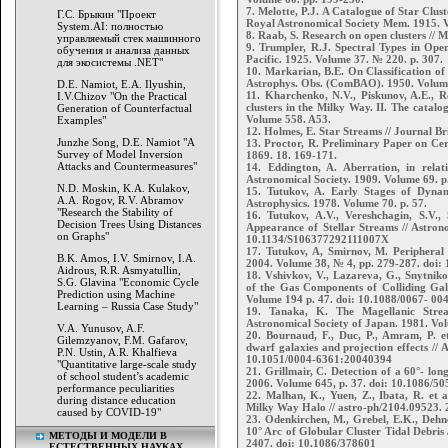
7. Melotte, P.J. A Catalogue of Star Clu
Г.С. Брыкин "Проект
Royal Astronomical Society Mem. 1915. V
System.AI: полностью
8. Raab, S. Research on open clusters // 
управляемый стек машинного
9. Trumpler, R.J. Spectral Types in Open
обучения и анализа данных
Pacific. 1925. Volume 37. № 220. p. 307.
для экосистемы .NET"
10. Markarian, B.E. On Classification o
Astrophys. Obs. (ComBAO). 1950. Volume
D.E. Namiot, E.A. Ilyushin,
11. Kharchenko, N.V., Piskunov, A.E., Ro
I.V.Chizov "On the Practical
clusters in the Milky Way. II. The catal
Generation of Counterfactual
Volume 558. A53.
Examples"
12. Holmes, E. Star Streams // Journal Br
Junzhe Song, D.E. Namiot "A
13. Proctor, R. Preliminary Paper on Cert
Survey of Model Inversion
1869. 18. 169-171.
Attacks and Countermeasures"
14. Eddington, A. Aberration, in rela
Astronomical Society. 1909. Volume 69. p
N.D. Moskin, K.A. Kulakov,
15. Tutukov, A. Early Stages of Dynam
A.A. Rogov, R.V. Abramov
Astrophysics. 1978. Volume 70. p. 57.
"Research the Stability of
16. Tutukov, A.V., Vereshchagin, S.V.
Decision Trees Using Distances
Appearance of Stellar Streams // Astro
on Graphs"
10.1134/S106377292111007X
17. Tutukov, A, Smirnov, M. Peripheral 
B.K. Amos, I.V. Smirnov, I.A.
2004. Volume 38, № 4, pp. 279-287. doi
Aidrous, R.R. Asmyatullin,
18. Vshivkov, V., Lazareva, G., Snytnik
S.G. Glavina "Economic Cycle
of the Gas Components of Colliding Gala
Prediction using Machine
Volume 194 p. 47. doi: 10.1088/0067- 00
Learning – Russia Case Study"
19. Tanaka, K. The Magellanic Strea
Astronomical Society of Japan. 1981. Vol
V.A. Yunusov, A.F.
20. Bournaud, F., Duc, P., Amram, P. et 
Gilemzyanov, F.M. Gafarov,
dwarf galaxies and projection effects //
P.N. Ustin, A.R. Khalfieva
10.1051/0004-6361:20040394
"Quantitative large-scale study
21. Grillmair, C. Detection of a 60°- lo
of school student’s academic
2006. Volume 645, p. 37. doi: 10.1086/5
performance peculiarities
22. Malhan, K., Yuen, Z., Ibata, R. et 
during distance education
Milky Way Halo // astro-ph/2104.09523. 
caused by COVID-19"
23. Odenkirchen, M., Grebel, E.K., Dehn
10° Arc of Globular Cluster Tidal Debris
МЕТОДЫ И МОДЕЛИ В
2407. doi: 10.1086/378601
ЕСТЕСТВЕННЫХ НАУКАХ