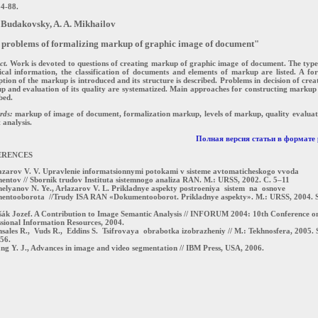
84-88.
 Budakovsky, A. A. Mikhailov
problems of formalizing markup of graphic image of document"
ct.
Work is devoted to questions of creating markup of graphic image of document. The type
cal information, the classification of documents and elements of markup are listed. A fo
ption of the markup is introduced and its structure is described. Problems in decision of crea
 and evaluation of its quality are systematized. Main approaches for constructing markup
bed.
rds:
markup of image of document, formalization markup, levels of markup, quality evaluat
 analysis.
Полная версия статьи в формате 
RENCES
lazarov V. V. Upravlenie informatsionnymi potokami v sisteme avtomaticheskogo vvoda
entov // Sbornik trudov Instituta sistemnogo analiza RAN. M.: URSS, 2002. C. 5–11
melyanov N. Ye., Arlazarov V. L. Prikladnye aspekty postroeniya sistem na osnove
entooborota //Trudy ISA RAN «Dokumentooborot. Prikladnye aspekty». M.: URSS, 2004. S
ašák Jozef. A Contribution to Image Semantic Analysis // INFORUM 2004: 10th Conference o
sional Information Resources, 2004.
sales R., Vuds R., Eddins S. Tsifrovaya obrabotka izobrazheniy // M.: Tekhnosfera, 2005. 
56.
ng Y. J., Advances in image and video segmentation // IBM Press, USA, 2006.