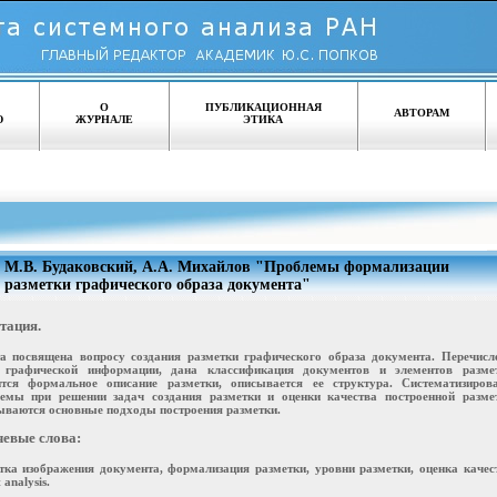
О
ПУБЛИКАЦИОННАЯ
АВТОРАМ
Ю
ЖУРНАЛЕ
ЭТИКА
М.В. Будаковский, А.А. Михайлов "Проблемы формализации
разметки графического образа документа"
тация.
а посвящена вопросу создания разметки графического образа документа. Перечисл
 графической информации, дана классификация документов и элементов размет
тся формальное описание разметки, описывается ее структура. Систематизиров
емы при решении задач создания разметки и оценки качества построенной размет
ваются основные подходы построения разметки.
евые слова:
тка изображения документа, формализация разметки, уровни разметки, оценка качес
 analysis.