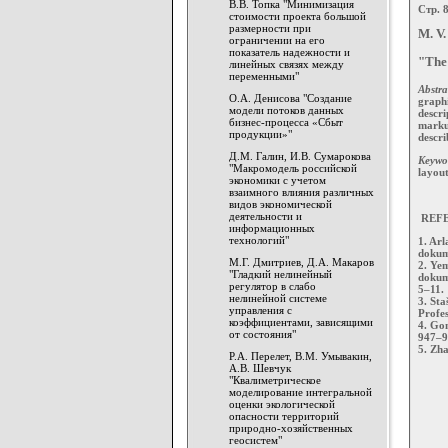
В.В. Топка "Минимизация
Стр. 
стоимости проекта большой
размерности при
M. V.
ограничении на его
показатель надежности и
"The 
линейных связях между
переменными"
Abstra
О.А. Денисова "Создание
graphi
модели потоков данных
descri
бизнес-процесса «Сбыт
markup
продукции»"
descri
Д.М. Галин, И.В. Сумарокова
Keywo
"Макромодель российской
layout
экономики с учетом
взаимного влияния различных
видов экономической
деятельности и
REFE
информационных
технологий"
1. Ar
dokum
М.Г. Дмитриев, Д.А. Макаров
2. Ye
"Гладкий нелинейный
dokum
регулятор в слабо
5–11.
нелинейной системе
3. St
управления с
Profes
коэффициентами, зависящими
4. Gon
от состояния"
947–9
5. Zha
Р.А. Перелет, В.М. Умывакин,
А.В. Шевчук
"Квалиметрическое
моделирование интегральной
оценки экологической
опасности территорий
природно-хозяйственных
геосистем"