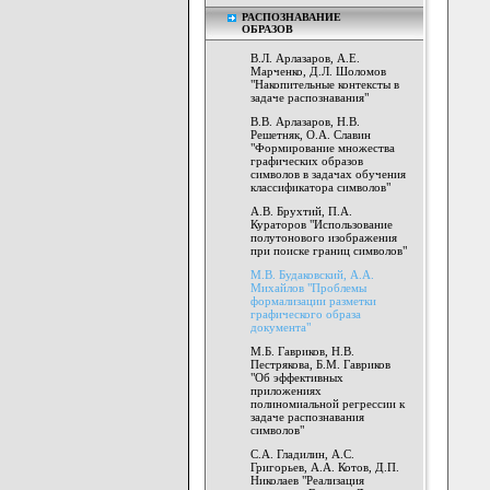
РАСПОЗНАВАНИЕ
ОБРАЗОВ
В.Л. Арлазаров, А.Е.
Марченко, Д.Л. Шоломов
"Накопительные контексты в
задаче распознавания"
В.В. Арлазаров, Н.В.
Решетняк, О.А. Славин
"Формирование множества
графических образов
символов в задачах обучения
классификатора символов"
А.В. Брухтий, П.А.
Кураторов "Использование
полутонового изображения
при поиске границ символов"
М.В. Будаковский, А.А.
Михайлов "Проблемы
формализации разметки
графического образа
документа"
М.Б. Гавриков, Н.В.
Пестрякова, Б.М. Гавриков
"Об эффективных
приложениях
полиномиальной регрессии к
задаче распознавания
символов"
С.А. Гладилин, А.С.
Григорьев, А.А. Котов, Д.П.
Николаев "Реализация