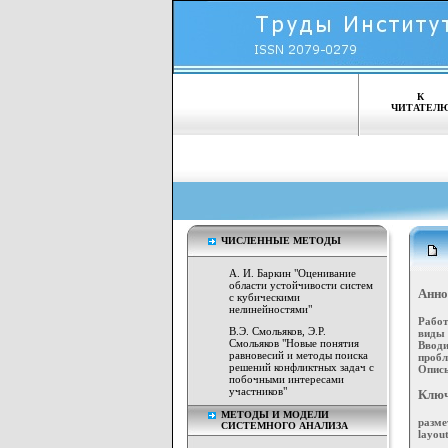
К
ЧИТАТЕЛ
ЧИСЛЕННЫЕ МЕТОДЫ
А. И. Баркин "Оценивание
области устойчивости систем
Анно
с кубическими
нелинейностями"
Работ
В.Э. Смольяков, Э.Р.
виды
Смольяков "Новые понятия
Вводи
равновесий и методы поиска
пробл
решений конфликтных задач с
Описы
побочными интересами
участников"
Ключ
МЕТОДЫ И МОДЕЛИ
разме
СИСТЕМНОГО АНАЛИЗА
layout