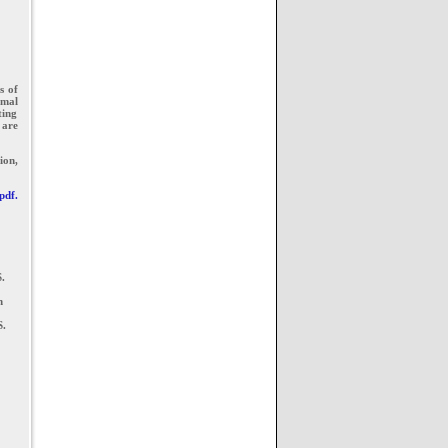
s of
rmal
ting
 are
ion,
pdf.
.
n
S.