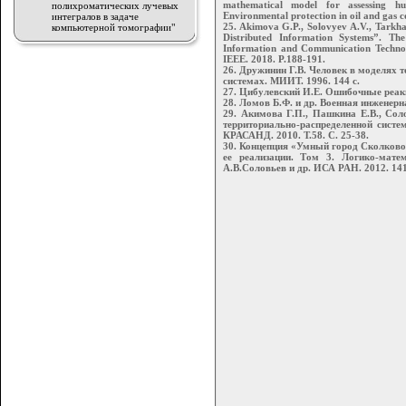
mathematical model for assessing hu
полихроматических лучевых
Environmental protection in oil and gas c
интегралов в задаче
25. Akimova G.P., Solovyev A.V., Tarkha
компьютерной томографии"
Distributed Information Systems”. Th
Information and Communication Technol
IEEE. 2018. P.188-191.
26. Дружинин Г.В. Человек в моделях т
системах. МИИТ. 1996. 144 с.
27. Цибулевский И.Е. Ошибочные реакц
28. Ломов Б.Ф. и др. Военная инженерна
29. Акимова Г.П., Пашкина Е.В., Сол
территориально-распределенной сис
КРАСАНД. 2010. Т.58. С. 25-38.
30. Концепция «Умный город Сколково
ее реализации. Том 3. Логико-мат
А.В.Соловьев и др. ИСА РАН. 2012. 141