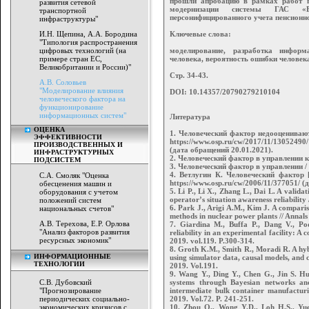
прошли апробацию в рамках работ п
развития сетевой
модернизации системы ГАС «
транспортной
персонифицированного учета пенсионн
инфраструктуры"
И.Н. Щепина, А.А. Бородина
Ключевые слова:
"Типология распространения
цифровых технологий (на
моделирование, разработка информ
примере стран EC,
человека, вероятность ошибки человек
Великобритании и России)"
Стр. 34-43.
А.В. Соловьев
"Моделирование влияния
DOI: 10.14357/20790279210104
человеческого фактора на
функционирование
информационных систем"
Литература
ОЦЕНКА
1. Человеческий фактор недооценивают
ЭФФЕКТИВНОСТИ
https://www.osp.ru/cw/2017/11/13052490/
ПРОИЗВОДСТВЕННЫХ И
(дата обращений 20.01.2021).
ИНФРАСТРУКТУРНЫХ
2. Человеческий фактор в управлении ка
ПОДСИСТЕМ
3. Человеческий фактор в управлении /
4. Ветлугин К. Человеческий фактор 
С.А. Смоляк "Оценка
https://www.osp.ru/cw/2006/11/377051/ 
обесценения машин и
5. Li P., Li X., Zhang L., Dai L. A valid
оборудования с учетом
operator’s situation awareness reliability 
положений систем
6. Park J., Arigi A.M., Kim J. A comparis
национальных счетов"
methods in nuclear power plants // Annals
А.В. Терехова, Е.Р. Орлова
7. Giardina M., Buffa P., Dang V., Po
"Анализ факторов развития
reliability in an experimental facility: 
ресурсных экономик"
2019. vol.119. P.300-314.
8. Groth K.M., Smith R., Moradi R. A hy
ИНФОРМАЦИОННЫЕ
using simulator data, causal models, and c
ТЕХНОЛОГИИ
2019. Vol.191.
9. Wang Y., Ding Y., Chen G., Jin S. Hu
С.В. Дубовский
systems through Bayesian networks and
"Прогнозирование
intermediate bulk container manufacturi
периодических социально-
2019. Vol.72. P. 241-251.
экономических кризисов с
10. Zhou Q., Wong Y.D., Loh H.S., Y