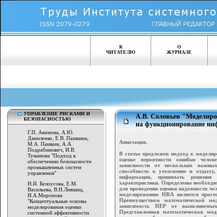
К
О
ЧИТАТЕЛЮ
ЖУРНАЛЕ
УПРАВЛЕНИЕ РИСКАМИ И
А.В. Соловьев "Моделиро
БЕЗОПАСНОСТЬЮ
на функционирование ин
Г.П. Акимова, А.Ю.
Даниленко, Е.В. Пашкина,
Аннотация.
М.А. Пашкин, А.А.
Подрабинович, И.В.
В статье предложен подход к моделир
Туманова "Подход к
оценке вероятности ошибки челов
обеспечению безопасности
зависимости от нескольких важных
промышленных систем
способность к утомлению и отдыху,
управления"
информации, принимать решения 
характеристики. Определены необходи
Н.И. Белоусова, Е.М.
для проведения оценки надежности че
Васильева, В.Н.Лившиц,
моделированию HRA является прост
И.А.Миронова
Преимуществом математической мо
"Концептуальные основы
зависимость HEP от выполняемых
моделирования оценки
Представленная математическая мо
системной эффективности