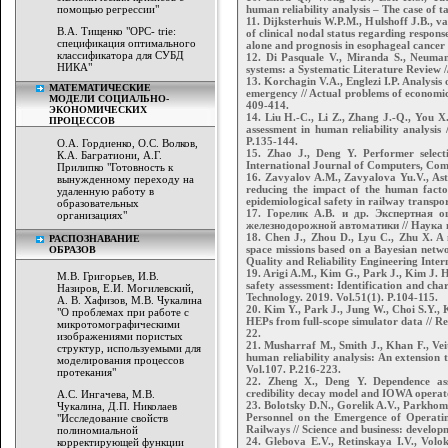
помощью регрессии"
human reliability analysis – The case of t
11. Dijksterhuis W.P.M., Hulshoff J.B., v
В.А. Тищенко "OPC- trie:
of clinical nodal status regarding resp
спецификация оптимального
alone and prognosis in esophageal cancer 
классификатора для СУБД
12. Di Pasquale V., Miranda S., Neuman
НИКА"
systems: a Systematic Literature Review 
13. Korchagin V.A., Englezi I.P. Analysis
МАТЕМАТИЧЕСКИЕ
emergency // Actual problems of economic
МОДЕЛИ СОЦИАЛЬНО-
409-414.
ЭКОНОМИЧЕСКИХ
14. Liu H.-C., Li Z., Zhang J.-Q., You 
ПРОЦЕССОВ
assessment in human reliability analysis 
P.135-144.
О.А. Гордиенко, О.С. Волков,
15. Zhao J., Deng Y. Performer select
К.А. Багратиони, А.Г.
International Journal of Computers, Com
Прилипко "Готовность к
16. Zavyalov A.M., Zavyalova Yu.V., Ast
вынужденному переходу на
reducing the impact of the human facto
удаленную работу в
epidemiological safety in railway transpo
образовательных
17. Горелик А.В. и др. Экспертная 
организациях"
железнодорожной автоматики // Наука и
18. Chen J., Zhou D., Lyu C., Zhu X. A 
РАСПОЗНАВАНИЕ
space missions based on a Bayesian networ
ОБРАЗОВ
Quality and Reliability Engineering Inter
19. Arigi A.M., Kim G., Park J., Kim J. H
М.В. Григорьев, И.В.
safety assessment: Identification and cha
Назиров, Е.И. Могилевский,
Technology. 2019. Vol.51(1). P.104-115.
А. В. Хафизов, М.В. Чукалина
20. Kim Y., Park J., Jung W., Choi S.Y., 
"О проблемах при работе с
HEPs from full-scope simulator data // Re
микротомографическими
22.
изображениями пористых
21. Musharraf M., Smith J., Khan F., Vei
структур, используемыми для
human reliability analysis: An extension 
моделирования процессов
Vol.107. P.216-223.
протекания"
22. Zheng X., Deng Y. Dependence asse
credibility decay model and IOWA operato
А.С. Ингачева, М.В.
23. Bolotsky D.N., Gorelik A.V., Parkhome
Чукалина, Д.П. Николаев
Personnel on the Emergence of Operati
"Исследование свойств
Railways // Science and business: develop
полиномиальной
24. Glebova E.V., Retinskaya I.V., Vol
корректирующей функции