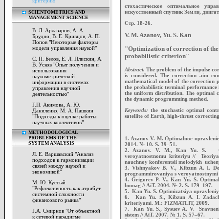
критерию"
стохастическое оптимальное упра
искусственный спутник Земли, двигат
SCIENTOMETRICS AND
MANAGEMENT SCIENCE
Стр. 18-26.
В. Л. Арлазаров, А. А.
V. M. Azanov, Yu. S. Kan
Брудно, В. Е. Кривцов, А. П.
Попов "Некоторые факторы
модели управления наукой"
"Optimization of correction of the a
probabilistic criterion"
С. П. Белов, Е. Л. Плискин, А.
В. Усков "Опыт получения и
Abstract.
The problem of the impulse corre
использования
is considered. The correction aim cons
наукометрической
mathematical model of the correction pr
информации в системах
the probabilistic terminal performance
управления научной
the uniform distribution. The optimal c
деятельностью"
the dynamic programming method.
Г.П. Акимова, А. Ю.
Keywords:
the stochastic optimal control
Даниленко, М. А. Пашкин
satellite of Earth, high-thrust correctin
"Подходы к оценке работы
научных коллективов"
METHODOLOGICAL
PROBLEMS OF THE
1. Azanov V. M. Optimalnoe upravlenie 
SYSTEM ANALYSIS
2014. № 10. S. 39–51.
2. Azanov. V. M., Kan Yu. S. Op
Л. Е. Варшавский "Анализ
veroyatnostnomu kriteriyu // Teoriy
подходов к гармонизации
nauchnoy konferentsii molodykh uchen
связей между наукой и
3. Vishnyakov B. V., Kibzun A. I. De
экономикой"
programmirovaniya s veroyatnostnymi kr
4. Grigorev P. V., Kan Yu. S. Optima
М. Ю. Куссый
bumag // AiT. 2004. № 2. S. 179–197.
"Рефлексивность как атрибут
5. Kan Yu. S. Optimizatsiya upravleniya
системной сложности
6. Kan Yu. S., Kibzun A. I. Zadach
финансового рынка"
kriteriyami. M.: FIZMATLIT, 2009.
7. Kan Yu. S., Sysuev A. V. Sravnen
Г.А. Смирнов "От объектной
sistem // AiT. 2007. № 1. S. 57–67.
к сетевой парадигме