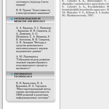
8. Lebedev A. A., Bobronnikov V. T.
системного подхода (часть
dinamika i optimizatsiya upravleniya l
первая)"
9. Lebedev A. A., Krasilshchikov 
kosmicheskikh letatelnykh apparatov. M
Н. В. Чудова "Агрессивность
10. Malyshev V. V., Kibzun A. I. Anali
и конструктивное мышление"
M.: Mashinostroenie, 1987.
SYSTEM ANALYSIS IN
MEDICINE AND BIOLOGY
А. А. Баранов, Л. С. Намазова
- Баранова, И. В. Смирнов, Д.
А. Девяткин, А. О.
Шелманов, Е. А. Вишнева, Е.
В. Антонова, В. И. Смирнов,
А. В. Латышев "Методы и
средства комплексного
интеллектуального анализа
медицинских данных"
А. Ю. Переварюха
"Гибридная модель развития
локально взрывообразного
популяционного процесса
насекомого"
INFORMATION
TECHNOLOGY
Н. В. Крапухина, П. А.
Курников, И. А. Тарханов
"Многокритериальный метод
оценки производительности
ORM-решений в различных
информационных системах"