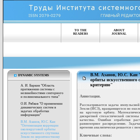
TO THE
ABOUT
READERS
JOURNAL
В.М. Азанов, Ю.С. Кан
DYNAMIC SYSTEMS
орбиты искусственного 
критерию"
А. И. Баркин "Область
притяжения системы с
нелинейностями секторного
Аннотация.
и полиномиального типа"
О.И. Рябков "О применении
Рассматривается задача импульсной
динамических систем в
Земли (ИСЗ), вращающегося по окол
задачах обработки
на круговую орбиту. Математичес
информации"
дискретной стохастической систем
качества. Ошибки отработки ра
В.М. Азанов, Ю.С. Кан
равномерное распределение. Зада
"Оптимизация коррекции
времени аналитически решается с п
околокруговой орбиты
искусственного спутника
Ключевые слова:
Земли по вероятностному