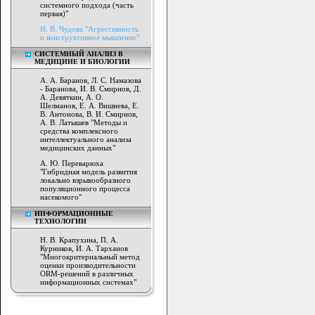
системного подхода (часть
первая)"
Н. В. Чудова "Агрессивность
и конструктивное мышление"
СИСТЕМНЫЙ АНАЛИЗ В
МЕДИЦИНЕ И БИОЛОГИИ
А. А. Баранов, Л. С. Намазова
- Баранова, И. В. Смирнов, Д.
А. Девяткин, А. О.
Шелманов, Е. А. Вишнева, Е.
В. Антонова, В. И. Смирнов,
А. В. Латышев "Методы и
средства комплексного
интеллектуального анализа
медицинских данных"
А. Ю. Переварюха
"Гибридная модель развития
локально взрывообразного
популяционного процесса
насекомого"
ИНФОРМАЦИОННЫЕ
ТЕХНОЛОГИИ
Н. В. Крапухина, П. А.
Курников, И. А. Тарханов
"Многокритериальный метод
оценки производительности
ORM-решений в различных
информационных системах"