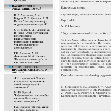
критерию"
плане — у них выше показатели нарцис
НАУКОМЕТРИЯ И
Ключевые слова:
УПРАВЛЕНИЕ НАУКОЙ
картина мира, конструктивное мышлени
В. Л. Арлазаров, А. А.
Брудно, В. Е. Кривцов, А. П.
Стр. 76-80.
Попов "Некоторые факторы
модели управления наукой"
N. V. Chudova
С. П. Белов, Е. Л. Плискин, А.
В. Усков "Опыт получения и
"Aggressiveness and Сonstructive 
использования
наукометрической
Abstract.
Some differences in characterist
информации в системах
were analyzed. It is found that the group 
управления научной
rates for all types of aggressiveness 
деятельностью"
tendencies to physical aggression, anger
not show any sensitivity to unconstructiv
Г.П. Акимова, А. Ю.
level of constructive thinking some particu
Даниленко, М. А. Пашкин
that the hostility, belief in justice, beli
"Подходы к оценке работы
one’s feelings, and conviction in one’s a
научных коллективов"
of «non-constructive» subjects. In gene
successful in psychological terms, a
МЕТОДОЛОГИЧЕСКИЕ
accentuations.
ПРОБЛЕМЫ СИСТЕМНОГО
АНАЛИЗА
Keywords:
constructive thinking, aggressiv
Л. Е. Варшавский "Анализ
подходов к гармонизации
связей между наукой и
1. Yenikolopov S. N., Lebedev S. V. Ada
экономикой"
stressovykh rasstroystv // Zh. Psikholog
М. Ю. Куссый
2. Osipov G. S., Panov A. I., Chudova N.
"Рефлексивность как атрибут
Kartina mira i tselepolaganie // Izvestiy
системной сложности
финансового рынка"
Г.А. Смирнов "От объектной
к сетевой парадигме