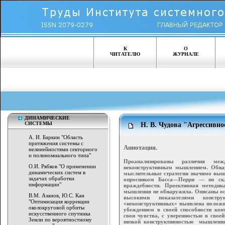
К
О
ЧИТАТЕЛЮ
ЖУРНАЛЕ
ДИНАМИЧЕСКИЕ
СИСТЕМЫ
Н. В. Чудова "Агрессивн
А. И. Баркин "Область
притяжения системы с
Аннотация.
нелинейностями секторного
и полиномиального типа"
Проанализированы различия ме
О.И. Рябков "О применении
неконструктивным мышлением. Обна
динамических систем в
мыслительные стратегии значимо выше
задачах обработки
опросником Басса—Перри — по скло
информации"
враждебности. Проективная методик
мышления не обнаружила. Описаны осо
В.М. Азанов, Ю.С. Кан
высокими показателями констр
"Оптимизация коррекции
«неконструктивных» выявлена положит
околокруговой орбиты
убеждением в своей способности кон
искусственного спутника
свои чувства, с уверенностью в свое
Земли по вероятностному
низкой конструктивностью мышления