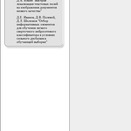
Д.А. Ильин "Быстрая
локализация текстовых полей
на изображения документов
низкого качества"
Д.Е. Иванов, Д.В. Полевой,
Д.Л. Шоломов "Отбор
информативных элементов
для обучения легкого
сверточного нейросетевого
классификатора в условиях
сильного дисбаланса
обучающей выборки"