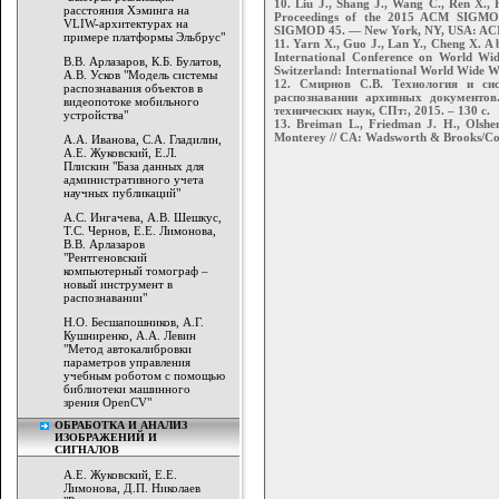
10. Liu J., Shang J., Wang C., Ren X., 
расстояния Хэминга на
Proceedings of the 2015 ACM SIGMOD
VLIW-архитектурах на
SIGMOD 45. — New York, NY, USA: ACM
примере платформы Эльбрус"
11. Yarn X., Guo J., Lan Y., Cheng X. A b
International Conference on World W
В.В. Арлазаров, К.Б. Булатов,
Switzerland: International World Wide W
А.В. Усков "Модель системы
12. Смирнов С.В. Технология и сис
распознавания объектов в
распознавании архивных документов.
видеопотоке мобильного
технических наук, СПт:, 2015. – 130 с.
устройства"
13. Breiman L., Friedman J. H., Olshen 
Monterey // CA: Wadsworth & Brooks/Col
А.А. Иванова, С.А. Гладилин,
А.Е. Жуковский, Е.Л.
Плискин "База данных для
административного учета
научных публикаций"
А.С. Ингачева, А.В. Шешкус,
Т.С. Чернов, Е.Е. Лимонова,
В.В. Арлазаров
"Рентгеновский
компьютерный томограф –
новый инструмент в
распознавании"
Н.О. Бесшапошников, А.Г.
Кушниренко, А.А. Левин
"Метод автокалибровки
параметров управления
учебным роботом с помощью
библиотеки машинного
зрения OpenCV"
ОБРАБОТКА И АНАЛИЗ
ИЗОБРАЖЕНИЙ И
СИГНАЛОВ
А.Е. Жуковский, Е.Е.
Лимонова, Д.П. Николаев