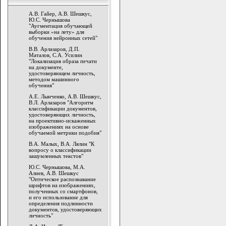
А.В. Гайер, А.В. Шешкус,
Ю.С. Чернышова
"Аугментация обучающей
выборки «на лету» для
обучения нейронных сетей"
В.В. Арлазаров, Д.П.
Маталов, С.А. Усилин
"Локализация образа печати
на документе,
удостоверяющем личность,
методом машинного
обучения"
A.Е. Лынченко, А.В. Шешкус,
В.Л. Арлазаров "Алгоритм
классификации документов,
удостоверяющих личность,
на проективно-искаженных
изображениях на основе
обучаемой метрики подобия"
В.А. Малых, В.А. Лялин "К
вопросу о классификации
зашумленных текстов"
Ю.С. Чернышова, М.А.
Алиев, А.В. Шешкус
"Оптическое распознавание
шрифтов на изображениях,
полученных со смартфонов,
и его использование для
определения подлинности
документов, удостоверяющих
личность"