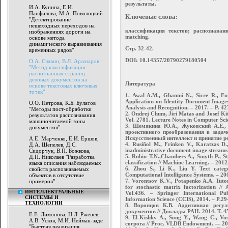
результаты.
И.А. Кунина, Е.И.
Панфилова, М.А. Поволоцкий
Ключевые слова:
"Детектирование
пешеходных переходов на
классификация текстов; распознаван
изображениях дороги на
matching.
основе метода
динамического выравнивания
Стр. 32-42.
временных рядов"
DOI: 10.14357/20790279180504
О.А. Славин, В.Л. Арлазаров
"Метод классификации
распознанных страниц
деловых документов на
Литература
основе текстовых ключевых
точек"
1. Awal A.M., Ghanmi N., Sicre R., Fu
Application on Identity Document Image
О.О. Петрова, К.Б. Булатов
Analysis and Recognition. – 2017. – P. 
"Методы пост-обработки
2. Ondrej Chum, Jiri Matas and Josef 
результатов распознавания
Vol. 2781. Lecture Notes in Computer Sci
машиночитаемой зоны
3. Шемякина Ю.А., Жуковский А.Е.,
документов"
проективного преобразования в задач
Искусственный интеллект и принятие ре
А.Е. Марченко, Е.И. Ершов,
4. Rusiñol M., Frinken V., Karatzas D.
Д.А. Шепелев, Д.С.
inadministrative document image streams 
Сидорчук, В.П. Божкова,
5. Rubin T.N.,Chambers A., Smyth P., St
Д.П. Николаев "Разработка
classification // Machine Learning. – 2012
языка описания наблюдаемых
6. Zhou S., Li K., Liu Y. Text catego
свойств распознаваемых
Computational Intelligence Systems. – 200
объектов в отсутствие
7. Vorontsov K.V., Potapenko A.A. Tutori
примеров"
for stochastic matrix factorization //
ИНТЕЛЛЕКТУАЛЬНЫЕ
Vol.436. – Springer International P
СИСТЕМЫ И
Information Science (CCIS), 2014. – P.29
ТЕХНОЛОГИИ
8. Воронцов К.В. Аддитивная регул
документов // Доклады РАН. 2014. Т. 45
Е.Е. Лимонова, Н.Л. Рженев,
9. El-Kishky A., Song Y., Wang C., Vos
А.В. Усков, М.И. Нейман-заде
corpora // Proc. VLDB Endowment. — 201
"Быстрая реализация