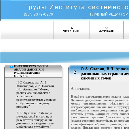
К
О
ЧИТАТЕЛЮ
ЖУРНАЛЕ
ИНТЕЛЛЕКТУАЛЬНЫЙ
О.А. Славин, В.Л. Арлаз
АНАЛИЗ ДАННЫХ И
РАСПОЗНАВАНИЕ
распознанных страниц де
ОБРАЗОВ
ключевых точек"
Н.С. Скорюкина, А.Н.
Миловзоров, Д.В. Полевой,
Аннотация.
В.В. Арлазаров "Метод
распознавания объектов
живописи в
В работе рассматривается задача кла
неконтролируемых условиях
Деловые документы, используемые в 
с обучением по одному
между организациями, обладают о
примеру"
неструктурированными, так и структу
необходимы такие документы как дов
А.Е. Жуковский "Методы
печатей, устав, контракт, счет, свид
межкадровой интеграции
электронных архивов бумажные док
результатов обнаружения
(сканы страниц) могут быть распознан
документов в видеопотоке
классификация образа страницы, сос
мобильного устройства"
классу. Предложен простой метод к