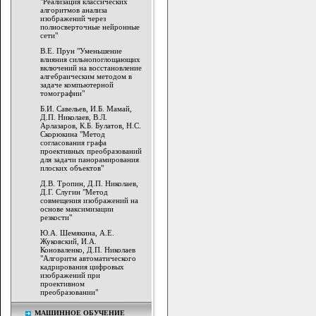
"Реализация классических
алгоритмов анализа
изображений через
полносверточные нейронные
сети"
В.Е. Прун "Уменьшение
влияния сильнопоглощающих
включений на восстановление
алгебраическим методом в
задаче компьютерной
томографии"
Б.И. Савельев, И.Б. Мамай,
Д.П. Николаев, В.Л.
Арлазаров, К.Б. Булатов, Н.С.
Скорюкина "Метод
согласования графа
проективных преобразований
для задачи панорамирования
плоских объектов"
Д.В. Тропин, Д.П. Николаев,
Д.Г. Слугин "Метод
совмещения изображений на
основе максимизации
резкости"
Ю.А. Шемякина, А.Е.
Жуковский, И.А.
Коноваленко, Д.П. Николаев
"Алгоритм автоматического
кадрирования цифровых
изображений при
проективном
преобразовании"
МАШИННОЕ ОБУЧЕНИЕ