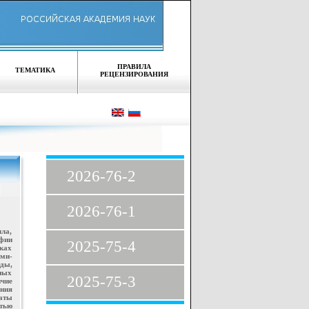
ПРАВИЛА
ТЕМАТИКА
РЕЦЕНЗИРОВАНИЯ
2026-76-2
2026-76-1
ла,
фии
2025-75-4
ках
ми-
оды,
ных
2025-75-3
чие
ения
таты
стью