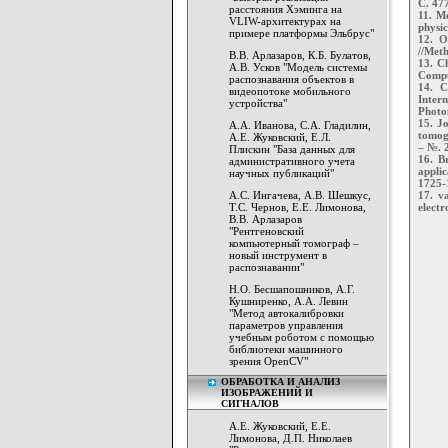
С. 47
расстояния Хэминга на
11. M
VLIW-архитектурах на
physic
примере платформы Эльбрус"
12. O
//Meth
В.В. Арлазаров, К.Б. Булатов,
13. C
А.В. Усков "Модель системы
Compu
распознавания объектов в
14. C
видеопотоке мобильного
Inter
устройства"
Photon
15. Jo
А.А. Иванова, С.А. Гладилин,
tomogr
А.Е. Жуковский, Е.Л.
– №. 2
Плискин "База данных для
16. Br
административного учета
appli
научных публикаций"
1725-
17. v
А.С. Ингачева, А.В. Шешкус,
electr
Т.С. Чернов, Е.Е. Лимонова,
В.В. Арлазаров
"Рентгеновский
компьютерный томограф –
новый инструмент в
распознавании"
Н.О. Бесшапошников, А.Г.
Кушниренко, А.А. Левин
"Метод автокалибровки
параметров управления
учебным роботом с помощью
библиотеки машинного
зрения OpenCV"
ОБРАБОТКА И АНАЛИЗ
ИЗОБРАЖЕНИЙ И
СИГНАЛОВ
А.Е. Жуковский, Е.Е.
Лимонова, Д.П. Николаев