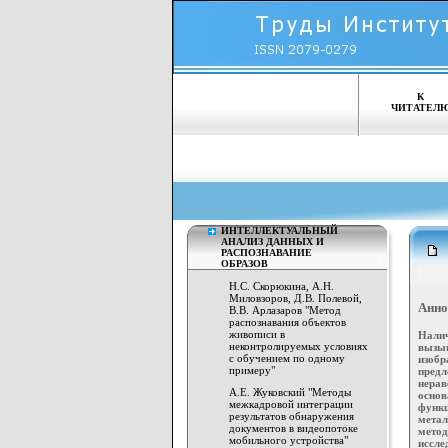
К
ЧИТАТЕЛ
ИНТЕЛЛЕКТУАЛЬНЫЙ
АНАЛИЗ ДАННЫХ И
РАСПОЗНАВАНИЕ
ОБРАЗОВ
Н.С. Скорюкина, А.Н.
Миловзоров, Д.В. Полевой,
Анно
В.В. Арлазаров "Метод
распознавания объектов
живописи в
Нали
неконтролируемых условиях
вызы
с обучением по одному
изобр
примеру"
пред
нерав
А.Е. Жуковский "Методы
осно
межкадровой интеграции
функ
результатов обнаружения
метал
документов в видеопотоке
метод
мобильного устройства"
иссле