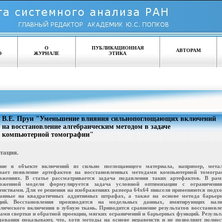
О
ПУБЛИКАЦИОННАЯ
АВТОРАМ
Ю
ЖУРНАЛЕ
ЭТИКА
В.Е. Прун "Уменьшение влияния сильнопоглощающих включений
на восстановление алгебраическим методом в задаче
компьютерной томографии"
тация.
чие в объекте включений из сильно поглощающего материала, например, метал
вает появление артефактов на восстановленных методами компьютерной томогра
ажениях. В статье рассматривается задача подавления таких артефактов. В рам
ложенной модели формулируется задача условной оптимизации с ограничения
енствами. Для ее решения на изображениях размера 64х64 пикселя применяются подх
ванные на квадратичных аддитивных штрафах, а также на основе метода барьер
ций. Восстановления производятся на модельных данных, имитирующих нали
лического включения в зубную ткань. Приводится сравнение результатов восстановл
ами свертки и обратной проекции, мягких ограничений и барьерных функций. Резуль
дования показывают, что, хотя методы на основе неравенств и не позволяют полно