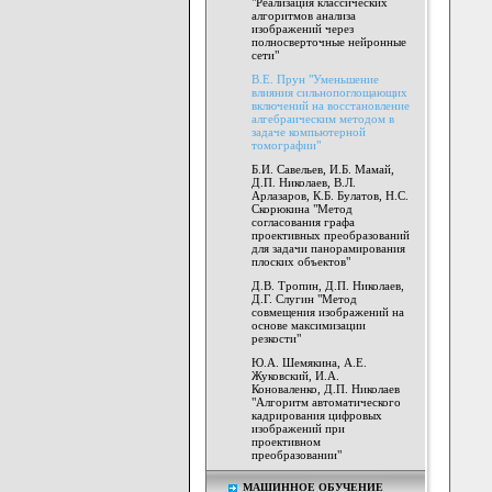
"Реализация классических
алгоритмов анализа
изображений через
полносверточные нейронные
сети"
В.Е. Прун "Уменьшение
влияния сильнопоглощающих
включений на восстановление
алгебраическим методом в
задаче компьютерной
томографии"
Б.И. Савельев, И.Б. Мамай,
Д.П. Николаев, В.Л.
Арлазаров, К.Б. Булатов, Н.С.
Скорюкина "Метод
согласования графа
проективных преобразований
для задачи панорамирования
плоских объектов"
Д.В. Тропин, Д.П. Николаев,
Д.Г. Слугин "Метод
совмещения изображений на
основе максимизации
резкости"
Ю.А. Шемякина, А.Е.
Жуковский, И.А.
Коноваленко, Д.П. Николаев
"Алгоритм автоматического
кадрирования цифровых
изображений при
проективном
преобразовании"
МАШИННОЕ ОБУЧЕНИЕ