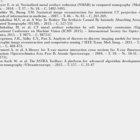
77.
eyer E. et al. Normalized metal artifact reduction (NMAR) in computed tomography //Med
s. – 2010. – Т. 37. – №. 10. – С. 5482-5493.
ehler M., Buzug T.M. Statistical image reconstruction for inconsistent CT projection 
ods of information in medicine. – 2007. – Т. 46. – №. 03. – С. 261-269.
hukalina M.V. et al. A Way To Reduce The Artifacts Caused By Intensely Absorbing Area
ted Tomography //ECMS. – 2015. – С. 527-531
hukalina M. et al. CT metal artifact reduction by soft inequality constraints //Ei
national Conference on Machine Vision (ICMV 2015). – International Society for Optics
ics, 2015. – Т. 9875. – С. 98751C
rgensen, J.H., Sidky E.Y., Pan X. Analysis of discrete-to-discrete imaging models for itera
aphic image reconstruction and compressive sensing // IEEE Trans. Med. Imag. – 2011. – Т.
. – С. 460-473.
unetti A. et al. A library for X-ray–matter interaction cross sections for X-ray fluoresc
cations //Spectrochimica Acta Part B: Atomic Spectroscopy. – 2004. – Т. 59. – №. 10-11. 
1731.
an Aarle W. et al. The ASTRA Toolbox: A platform for advanced algorithm developmen
on tomography //Ultramicroscopy. – 2015. – Т. 157. – С. 35-47