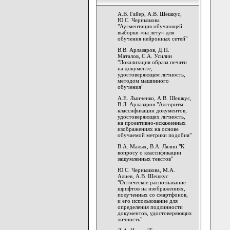
А.В. Гайер, А.В. Шешкус,
Ю.С. Чернышова
"Аугментация обучающей
выборки «на лету» для
обучения нейронных сетей"
В.В. Арлазаров, Д.П.
Маталов, С.А. Усилин
"Локализация образа печати
на документе,
удостоверяющем личность,
методом машинного
обучения"
A.Е. Лынченко, А.В. Шешкус,
В.Л. Арлазаров "Алгоритм
классификации документов,
удостоверяющих личность,
на проективно-искаженных
изображениях на основе
обучаемой метрики подобия"
В.А. Малых, В.А. Лялин "К
вопросу о классификации
зашумленных текстов"
Ю.С. Чернышова, М.А.
Алиев, А.В. Шешкус
"Оптическое распознавание
шрифтов на изображениях,
полученных со смартфонов,
и его использование для
определения подлинности
документов, удостоверяющих
личность"