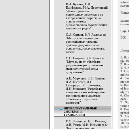
избав
И.А. Кунина, Е.И.
карти
Панфилова, М.А. Поволоцкий
"Детектирование
Ключ
пешеходных переходов на
изображениях дороги на
комп
основе метода
сильн
динамического выравнивания
временных рядов"
Стр. 
О.А. Славин, В.Л. Арлазаров
DOI: 
"Метод классификации
распознанных страниц
деловых документов на
основе текстовых ключевых
Литер
точек"
1. Bar
О.О. Петрова, К.Б. Булатов
pp. 1
"Методы пост-обработки
2. Boa
результатов распознавания
V. 4, 
машиночитаемой зоны
3. Hu
документов"
method
4. Ba
А.Е. Марченко, Е.И. Ершов,
monoen
Д.А. Шепелев, Д.С.
5. Bul
Сидорчук, В.П. Божкова,
of low
Д.П. Николаев "Разработка
algori
языка описания наблюдаемых
6. Zha
свойств распознаваемых
data. 
объектов в отсутствие
7. Na
примеров"
tomogr
ИНТЕЛЛЕКТУАЛЬНЫЕ
8. Pa
СИСТЕМЫ И
prepr
ТЕХНОЛОГИИ
9. Zh
constr
Е.Е. Лимонова, Н.Л. Рженев,
10. S
А.В. Усков, М.И. Нейман-заде
constr
"Быстрая реализация