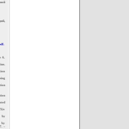
нной
ий,
df.
№ 6.
ine.
tion
sing
tion
tion
uted
rXiv
) by
y by
7. –