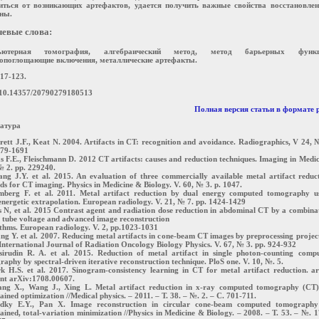
иться от возникающих артефактов, удается получить важные свойства восстановле
ны.
евые слова:
ьютерная томография, алгебраический метод, метод барьерных функц
опоглощающие включения, металлические артефакты.
117-123.
10.14357/20790279180513
Полная версия статьи в формате p
атура
rett J.F., Keat N. 2004. Artifacts in CT: recognition and avoidance. Radiographics, V 24, 
679-1691
s F.E., Fleischmann D. 2012 CT artifacts: causes and reduction techniques. Imaging in Medic
№ 2. pp. 229240.
ang J.Y. et al. 2015. An evaluation of three commercially available metal artifact reduc
s for CT imaging. Physics in Medicine & Biology. V. 60, № 3. p. 1047.
mberg F. et al. 2011. Metal artifact reduction by dual energy computed tomography u
ergetic extrapolation. European radiology. V. 21, № 7. pp. 1424-1429
s N, et al. 2015 Contrast agent and radiation dose reduction in abdominal CT by a combina
 tube voltage and advanced image reconstruction
thms. European radiology. V. 2, pp.1023-1031
ng Y. et al. 2007. Reducing metal artifacts in cone-beam CT images by preprocessing projec
International Journal of Radiation Oncology Biology Physics. V. 67, № 3. pp. 924-932
sirudin R. A. et al. 2015. Reduction of metal artifact in single photon-counting comp
aphy by spectral-driven iterative reconstruction technique. PloS one. V. 10, №. 5.
rk H.S. et al. 2017. Sinogram-consistency learning in CT for metal artifact reduction. a
int arXiv:1708.00607.
ang X., Wang J., Xing L. Metal artifact reduction in x‐ray computed tomography (CT
ained optimization //Medical physics. – 2011. – Т. 38. – №. 2. – С. 701-711.
idky E.Y., Pan X. Image reconstruction in circular cone-beam computed tomograph
ained, total-variation minimization //Physics in Medicine & Biology. – 2008. – Т. 53. – №. 1