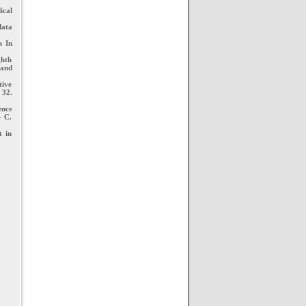
ical
data
s In
ghth
 and
tive
 32.
ence
– С.
t in