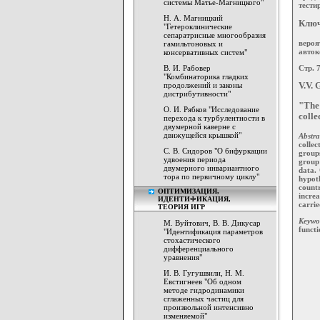
системы Матье-Магницкого"
тести
Н. А. Магницкий
Ключ
"Гетероклинические
сепаратрисные многообразия
вероя
гамильтоновых и
авток
консервативных систем"
Стр. 
В. И. Рабовер
"Комбинаторика гладких
продолжений и законы
V.V. 
дистрибутивности"
"The 
О. И. Рябков "Исследование
colle
перехода к турбулентности в
двумерной каверне с
движущейся крышкой"
Abstra
collec
С. В. Сидоров "О бифуркации
group
удвоения периода
group 
двумерного инвариантного
data.
тора по первичному циклу"
hypoth
countr
ОПТИМИЗАЦИЯ,
increa
ИДЕНТИФИКАЦИЯ,
carrie
ТЕОРИЯ ИГР
Keywo
М. Вуйтович, В. В. Дикусар
functi
"Идентификация параметров
стохастического
дифференциального
уравнения"
И. В. Гугушвили, Н. М.
Евстигнеев "Об одном
методе гидродинамики
сглаженных частиц для
произвольной интенсивно
изменяемой"