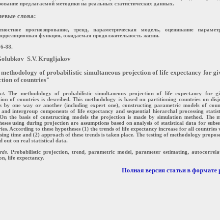
рование предлагаемой методики на реальных статистических данных.
евые слова:
тностное прогнозирование, тренд, параметрическая модель, оценивание параметр
орреляционная функция, ожидаемая продолжительность жизни.
76-88.
Golubkov S.V. Krugljakov
methodology of probabilistic simultaneous projection of life expectancy for g
ction of countries"
ct.
The methodology of probabilistic simultaneous projection of life expectancy for g
tion of countries is described. This methodology is based on partitioning countries on disj
s by one way or another (including expert one), constructing parametric models of coun
and intergroup components of life expectancy and sequential hierarchal processing statist
 On the basis of constructing models the projection is made by simulation method. The 
eses using during projection are assumptions based on analysis of statistical data for subse
ies. According to these hypotheses (1) the trends of life expectancy increase for all countries 
sing time and (2) approach of these trends is taken place. The testing of methodology propose
d out on real statistical data.
rds.
Probabilistic projection, trend, parametric model, parameter estimating, autocorrela
on, life expectancy.
Полная версия статьи в формате p