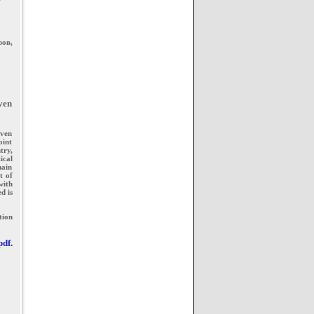
ов,
iven
iven
oint
try,
ical
main
t of
with
d is
tion
df.