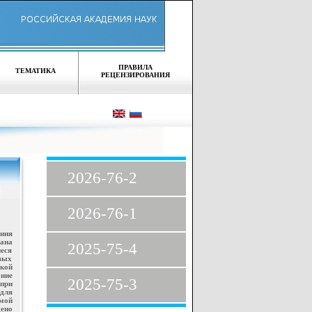
ПРАВИЛА
ТЕМАТИКА
РЕЦЕНЗИРОВАНИЯ
2026-76-2
2026-76-1
ания
вана
2025-75-4
иеся
вых
кой
ние
2025-75-3
 при
 для
мой
дено