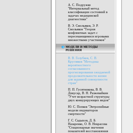
А. С. Подружко
"Интервальный метод
классификации состояний в
задачах медицинской
диагностики"
В. Э. Смольяков, Э. Р.
Смольяков "Теория
конфликтных задач с
пересекающимися игровыми
множествами участников"
МОДЕЛИ И МЕТОДЫ
РЕШЕНИЯ
В. В. Голубков, С. В.
Кругляков "Методика
вероятностного
согласованного
прогнозирования ожидаемой
продолжительности жизни
для заданной совокупности
стран"
П. П. Гусятникова, В. В.
Дикусар, В. Н. Разжевайкин
"Учет возрастной структуры
двух конкурирующих видов"
Ю. С. Попков "Энтропийные
модели индикаторов
смертности"
Г. С. Садыхов, Д. Б.
Назаренко, О. В. Некрасова
"Стационарные значения
показателей восстановления