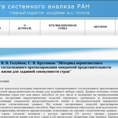
О
ПУБЛИКАЦИОННАЯ
АВТОРАМ
Ю
ЖУРНАЛЕ
ЭТИКА
В. В. Голубков, С. В. Кругляков "Методика вероятностного
согласованного прогнозирования ожидаемой продолжительности
жизни для заданной совокупности стран"
тация.
оте излагается методика вероятностного одновременного согласованного прогнозиров
емой продолжительности жизни для заданного набора стран. Данная методика осно
збиении стран тем или иным способом (в том числе и экспертно) на непересекающ
пы, построении параметрических моделей страновых, групповых и межгруппо
авляющих ожидаемой продолжительности жизни и последовательной иерархичес
ботке статистических данных. На основе построенных моделей прогнозирова
ствляется имитационным способом. При этом основными гипотезами, используемыми
озировании, являются предположения, основанные на анализе статистических данных
 стран, согласно которым с ростом времени (1) растут тренды ожидае
лжительности жизни для всех стран и (2) происходит сближение этих трендов. Прове