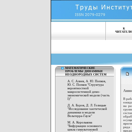
К
ЧИТАТЕЛ
МАТЕМАТИЧЕСКИЕ
ПРОБЛЕМЫ ДИНАМИКИ
НЕОДНОРОДНЫХ СИСТЕМ
А. С. Алиев, А. Ю. Попков,
Ю. С. Попков "Структура
вероятностной
Анно
макросистемной демо-
экономической модели (часть
В раб
I)"
ожида
Д. А. Буров, Д. Л. Голицын
на ра
"Исследование хаотической
груп
динамики в модели
сост
Вольтерра-Гаузе"
обра
осуще
М. А. Королькова
прогн
"Бифуркации основного
ряда
цикла гамильтоновой
продо